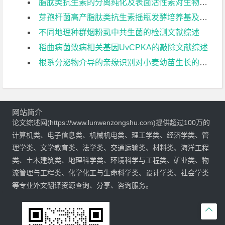
脂肽类抗生素的分离纯化及表面活性素对生物膜形成的影响文献综述
芽孢杆菌高产脂肽类抗生素摇瓶发酵培养基及条件优化文献综述
不同地理种群烟粉虱中共生菌的检测文献综述
稻曲病菌致病相关基因UvCPKA的敲除文献综述
根系分泌物介导的亲缘识别对小麦幼苗生长的影响文献综述
网站简介
论文综述网(https://www.lunwenzongshu.com)提供超过100万的
计算机类、电子信息类、机械机电类、理工学类、经济学类、管
理学类、文学教育类、法学类、交通运输类、材料类、海洋工程
类、土木建筑类、地理科学类、环境科学与工程类、矿业类、物
流管理与工程类、化学化工与生命科学类、设计学类、社会学类
等专业外文翻译资源查询、分享、咨询服务。
