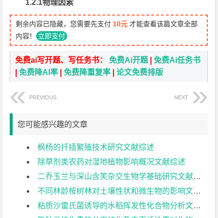
1.2.1物理因素
剩余内容已隐藏，您需要先支付
10元
才能查看该篇文章全部
内容！
立即支付
免费ai写开题、写任务书：
免费Ai开题
|
免费Ai任务书
|
免费降AI率
|
免费降重复率
|
论文免费排版
PREVIOUS
NEXT
您可能感兴趣的文章
枫杨的扦插繁殖技术研究文献综述
除草剂类农药对湿地植物影响概况文献综述
二乔玉兰与深山含笑杂交生物学基础研究文献综述
不同林龄桉树林对土壤性状和微生物的影响文献综述
粘质沙雷氏菌诱导的水稻挥发性化合物分析文献综述