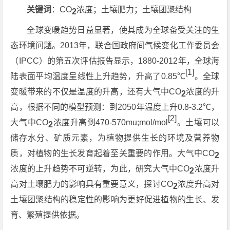
关键词
：CO
浓度；土壤肥力；土壤团聚结构
2
全球变暖趋势日益显著，使其成为全球备受关注的生
态环境问题。2013年，联合国政府间气候变化工作委员会
（IPCC）的第五次评估报告显示，1880-2012年，全球海
[1]
陆表面平均温度呈线性上升趋势，升高了0.85℃
。全球
变暖带来的不仅是温度的升高，还有大气中CO
浓度的升
2
高，根据不同的模型预测：到2050年温度上升0.8-3.2℃，
[2]
大气中CO
浓度升高到470-570mu;mol/mol
。土壤可以
2
储存水分、矿质元素，为植物提供生长的环境及营养物
质，对植物的生长发育起着至关重要的作用。大气中CO
2
浓度的上升趋势不可逆转，为此，研究大气中CO
浓度升
2
高对土壤肥力的影响具有重要意义，探讨CO
浓度升高对
2
土壤团聚结构的稳定性的影响为更好促进植物的生长、发
育、繁殖提供依据。