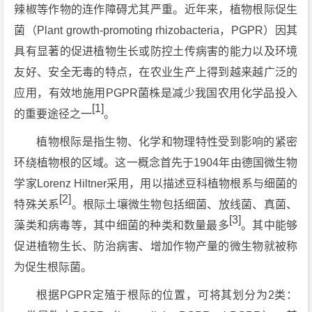
辣椒等作物的连作障碍尤其严重。近年来，植物根际促生
菌（Plant growth-promoting rhizobacteria，PGPR）因其
具有显著的促进植物生长或防控土传病害的能力以及环境
友好、安全无毒的特点，在农业生产上得到越来越广泛的
应用，有效地施用PGPR菌株是减少我国农用化学品投入
[1]
的重要途径之一
。
植物根际是指生物、化学和物理特性受到影响的紧密
环绕植物根的区域。这一概念首先于1904年由德国微生物
学家Lorenz Hiltner采用，用以描述豆科植物根系与细菌的
[2]
特殊关系
。根际土壤微生物包括细菌、放线菌、真菌、
[3]
藻类和病毒等，其中细菌的种类和数量最多
。其中能够
促进植物生长、防治病害、增加作物产量的微生物就被称
为促生根际菌。
根据PGPR定殖于根际的位置，可将其划分为2类：