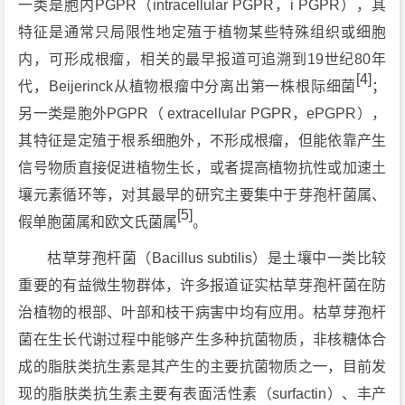
一类是胞内PGPR（intracellular PGPR，i PGPR），其
特征是通常只局限性地定殖于植物某些特殊组织或细胞
内，可形成根瘤，相关的最早报道可追溯到19世纪80年
[4]
代，Beijerinck从植物根瘤中分离出第一株根际细菌
；
另一类是胞外PGPR（ extracellular PGPR，ePGPR），
其特征是定殖于根系细胞外，不形成根瘤，但能依靠产生
信号物质直接促进植物生长，或者提高植物抗性或加速土
壤元素循环等，对其最早的研究主要集中于芽孢杆菌属、
[5]
假单胞菌属和欧文氏菌属
。
枯草芽孢杆菌（Bacillus subtilis）是土壤中一类比较
重要的有益微生物群体，许多报道证实枯草芽孢杆菌在防
治植物的根部、叶部和枝干病害中均有应用。枯草芽孢杆
菌在生长代谢过程中能够产生多种抗菌物质，非核糖体合
成的脂肤类抗生素是其产生的主要抗菌物质之一，目前发
现的脂肤类抗生素主要有表面活性素（surfactin）、丰产