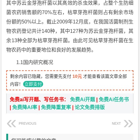
其中苏云金芽孢杆菌以其髙效的杀虫效果，占整个生防细
菌农药销售额的70%左右，枯草芽孢杆菌则占有剩余市场
份额的50%以上。截止2009年12月底，在我国活菌制剂生
物农药登记共计140种，其中127种为苏云金芽孢杆菌，其
余13种全部为枯草芽孢杆菌。由此可见枯草芽孢杆菌在生
物农药中的重要地位和良好的发展趋势。
1.1国内研究概况
剩余内容已隐藏，您需要先支付
10元
才能查看该篇文章全部
内容！
立即支付
免费ai写开题、写任务书：
免费Ai开题
|
免费Ai任务书
|
免费降AI率
|
免费降重复率
|
论文免费排版
PREVIOUS
NEXT