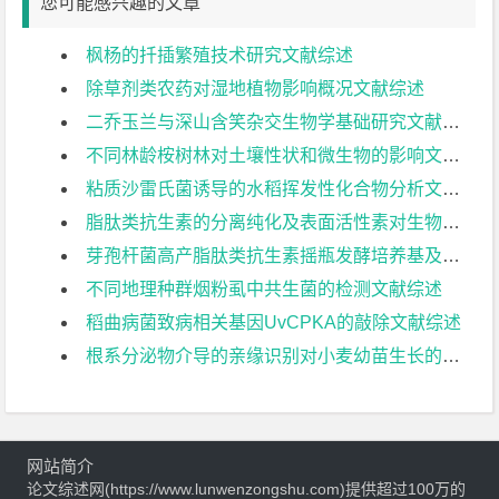
您可能感兴趣的文章
枫杨的扦插繁殖技术研究文献综述
除草剂类农药对湿地植物影响概况文献综述
二乔玉兰与深山含笑杂交生物学基础研究文献综述
不同林龄桉树林对土壤性状和微生物的影响文献综述
粘质沙雷氏菌诱导的水稻挥发性化合物分析文献综述
脂肽类抗生素的分离纯化及表面活性素对生物膜形成的影响文献综述
芽孢杆菌高产脂肽类抗生素摇瓶发酵培养基及条件优化文献综述
不同地理种群烟粉虱中共生菌的检测文献综述
稻曲病菌致病相关基因UvCPKA的敲除文献综述
根系分泌物介导的亲缘识别对小麦幼苗生长的影响文献综述
网站简介
论文综述网(https://www.lunwenzongshu.com)提供超过100万的