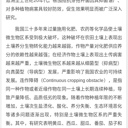
追溯至上世纪20年代。根围拮抗芽孢杆菌因其抑菌谱广、
对多种植物病害具较好防效，促生效果明显而被广泛深入
研究。
我国三十多年来过量施用化肥、农药等化学品使土壤
微生物区系受到极大破坏，这种破坏在农田土壤上表现出
土壤养分生物转化能力越来越弱，作物产量对化肥供应养
分的依赖性越来越强；在经济作物土壤上表现出土传病害
越来越严重，土壤微生物区系越来越从细菌型（抑病型）
向真菌型（导病型）发展，严重影响了我国农业的可持续
发展。连作障碍（Continuous cropping obstacle），是指
同一种作物或者近缘作物在同一土壤上长期连续种植，导
致产量降低、品质低劣的现象。随着作物种植年限的不断
増加，土壤次生盐渍化、酸化、养分失衡、生态环境恶化
等诸多问题逐渐出现，特别是土壤微生物区系的严重失
衡。其中，有研究表明黄瓜、西瓜、甜瓜、番茄、茄子和