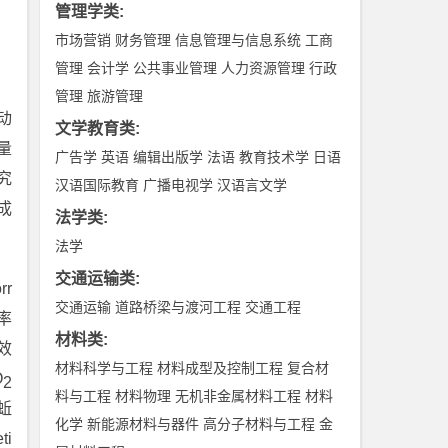
管理学类
:
市场营销
财务管理
信息管理与信息系统
工商
管理
会计学
公共事业管理
人力资源管理
行政
管理
旅游管理
动
文学教育类
:
量
广告学
英语
编辑出版学
法语
教育技术学
日语
究
汉语国际教育
广播电视学
汉语言文学
成
法学类
:
法学
交通运输类
:
rr
交通运输
道路桥梁与渡河工程
交通工程
率
材料类
:
效
材料科学与工程
材料成型及控制工程
复合材
O
2
料与工程
材料物理
无机非金属材料工程
材料
蚯
化学
新能源材料与器件
高分子材料与工程
金
ti