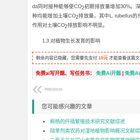
da同时接种能够使CO
初期排放量增加30%。深栖蚯蚓A
2
种均能增加土壤CO
排放量，其中L. rubellus的
2
作用对土壤CO
排放影响不明显。
2
1.3 对植物生长发育的影响
剩余内容已隐藏，您需要先支付
10元
才能查看该篇文
免费ai写开题、写任务书：
免费Ai开题
|
免费A
PREVIOUS
您可能感兴趣的文章
枫杨的扦插繁殖技术研究文献综述
除草剂类农药对湿地植物影响概况文献综