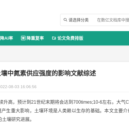
请选择分类

降AI率
降重复率
论文免费排版


土壤中氮素供应强度的影响文献综述
022-08-03 16:06:56
升高，预计到21世纪末期将会达到700times;10-6左右。大气C
境产生重大影响，土壤环境是人类赖以生存的基础。本文主要介
的土壤研究进展。