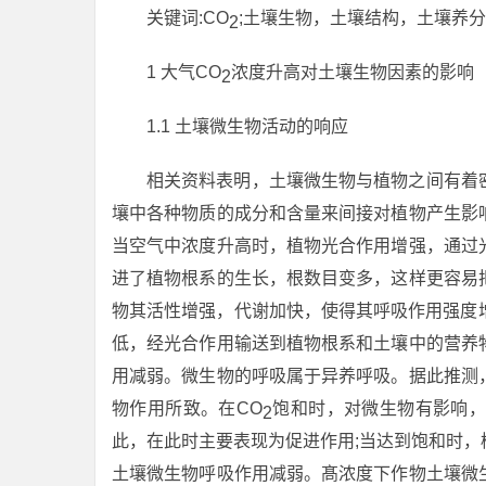
关键词:CO
;土壤生物，土壤结构，土壤养分
2
1 大气CO
浓度升高对土壤生物因素的影响
2
1.1 土壤微生物活动的响应
相关资料表明，土壤微生物与植物之间有着
壤中各种物质的成分和含量来间接对植物产生影
当空气中浓度升高时，植物光合作用增强，通过
进了植物根系的生长，根数目变多，这样更容易
物其活性增强，代谢加快，使得其呼吸作用强度
低，经光合作用输送到植物根系和土壤中的营养
用减弱。微生物的呼吸属于异养呼吸。据此推测
物作用所致。在CO
饱和时，对微生物有影响，
2
此，在此时主要表现为促进作用;当达到饱和时
土壤微生物呼吸作用减弱。髙浓度下作物土壤微