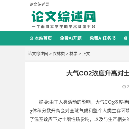
论文综述网
本站首页
免费Ai开题
免费Ai任务书


论文综述网
>
农林类
>
林学
> 正文
大气CO2浓度升高对
2
摘要:由于人类活动的影响，大气CO
浓度持续
2
体积分数升高会对全球气候和整个人类生存环
2
了温室效应下对土壤性质影响，以及与生产相关