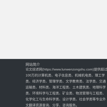
网站简介
论文综述网(https://www.lunwenzongshu.com)提供超
100万的计算机类、电子信息类、机械机电类、理工学
类、经济学类、管理学类、文学教育类、法学类、交通
运输类、材料类、海洋工程类、土木建筑类、地理科学
类、环境科学与工程类、矿业类、物流管理与工程类、
化学化工与生命科学类、设计学类、社会学类等专业外
文翻译资源查询、分享、咨询服务。