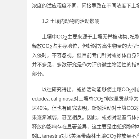
浓度的适应程度不同，间接导致在不同浓度下土
1.2 土壤内动物的活动影响
土壤中CO
主要来源于土壤无脊椎动物､植
2
释放CO
占主导地位，但蚯蚓等高生物量的大型
2
入侵时，不容忽视。但目前专门针对蚯蚓体自身
并不多见，多数研究是作为评价微生物活性的指
部分。
以往研究得出，蚯蚓活动能够使土壤CO
排放
2
ectodea caliginosa对土壤总CO
排放量贡献率为7%
2
达40%。但也有研究表明，蚯蚓活动对土壤CO
果逐渐减弱，甚至相反。因此，蚯蚓对温室气体
释放的影响存在显著差异，这主要是由蚯蚓物种本
蚓L. terrestris对北美温带森林土壤CO
排放量不产生
2