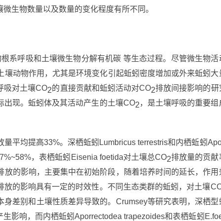
壤微生物数量以及数量的变化程度有所不同。
物根系呼吸和土壤微生物分解有机碳 等生态过程。尽管微生物活
土壤动物作用，尤其是环境变化引起蚯蚓密度增加或外来蚯蚓大
呼吸对土壤CO
的直接贡献和蚯蚓活动对CO
排放间接影响的研
2
2
标出现。蚯蚓体及其活动产生的土壤CO
，是土壤呼吸的重要组
2
量平均提高33%。深栖蚯蚓Lumbricus terrestris和内栖蚯蚓Apo
~58%，表栖蚯蚓Eisenia foetida对土壤总CO
排放量的贡献
2
2排放的影响，主要集中在初始阶段，随着培养时间的延长，作用
排放的影响具有一定的时效性。不同生态类群的蚯蚓，对土壤C
身差别和土壤性质差异导致的。Crumsey等研究表明，深栖型
影响，而内栖蚯蚓Aporrectodea trapezoides和表栖蚯蚓E.foe