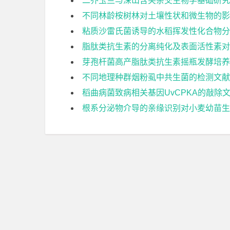
二乔玉兰与深山含笑杂交生物学基础研究
不同林龄桉树林对土壤性状和微生物的影
粘质沙雷氏菌诱导的水稻挥发性化合物分
脂肽类抗生素的分离纯化及表面活性素对
芽孢杆菌高产脂肽类抗生素摇瓶发酵培养
不同地理种群烟粉虱中共生菌的检测文献
稻曲病菌致病相关基因UvCPKA的敲除
根系分泌物介导的亲缘识别对小麦幼苗生