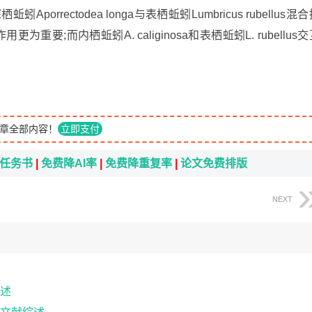
porrectodea longa与表栖蚯蚓Lumbricus rubellus混
作用更为重要;而内栖蚯蚓A. caliginosa和表栖蚯蚓L. rubellus
章全部内容！
立即支付
i任务书
|
免费降AI率
|
免费降重复率
|
论文免费排版
NEXT
述