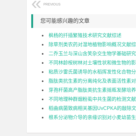
PREVIOUS
您可能感兴趣的文章
枫杨的扦插繁殖技术研究文献综述
除草剂类农药对湿地植物影响概况文献综
二乔玉兰与深山含笑杂交生物学基础研究
不同林龄桉树林对土壤性状和微生物的影
粘质沙雷氏菌诱导的水稻挥发性化合物分
脂肽类抗生素的分离纯化及表面活性素对
芽孢杆菌高产脂肽类抗生素摇瓶发酵培养
不同地理种群烟粉虱中共生菌的检测文献
稻曲病菌致病相关基因UvCPKA的敲除
根系分泌物介导的亲缘识别对小麦幼苗生