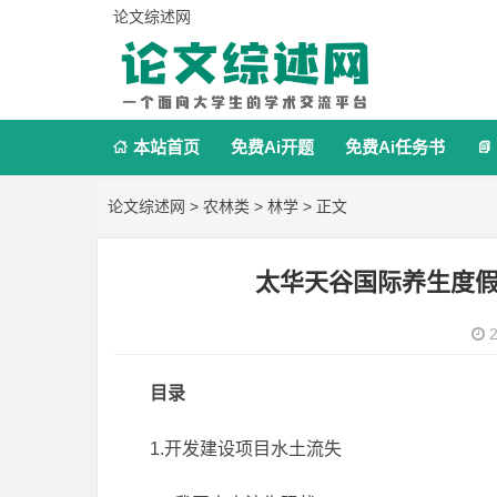
论文综述网
本站首页
免费Ai开题
免费Ai任务书


论文综述网
>
农林类
>
林学
> 正文
太华天谷国际养生度
2
目录
1.开发建设项目水土流失