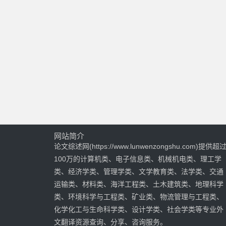
网站简介
论文综述网(https://www.lunwenzongshu.com)提供超
100万的计算机类、电子信息类、机械机电类、理工学
类、经济学类、管理学类、文学教育类、法学类、交通
运输类、材料类、海洋工程类、土木建筑类、地理科学
类、环境科学与工程类、矿业类、物流管理与工程类、
化学化工与生命科学类、设计学类、社会学类等专业外
文翻译资源查询、分享、咨询服务。