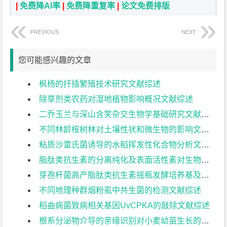
|
免费降AI率
|
免费降重复率
|
论文免费排版
PREVIOUS
NEXT
您可能感兴趣的文章
枫杨的扦插繁殖技术研究文献综述
除草剂类农药对湿地植物影响概况文献综述
二乔玉兰与深山含笑杂交生物学基础研究文献综述
不同林龄桉树林对土壤性状和微生物的影响文献综述
粘质沙雷氏菌诱导的水稻挥发性化合物分析文献综述
脂肽类抗生素的分离纯化及表面活性素对生物膜形成的影响文献综述
芽孢杆菌高产脂肽类抗生素摇瓶发酵培养基及条件优化文献综述
不同地理种群烟粉虱中共生菌的检测文献综述
稻曲病菌致病相关基因UvCPKA的敲除文献综述
根系分泌物介导的亲缘识别对小麦幼苗生长的影响文献综述