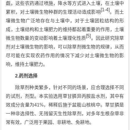
觑。这些农药通过喷施，降水等方式进入土壤，在土壤中
[1-4]
累积，对土壤微生物种群的生理活动造成影响
。而土
壤微生物广泛地存在与土壤中，对于土壤团粒结构的形
成，土壤结构和土壤肥力的维持都起着重要的作用，土壤
[5]
微生物数量的变动影响着土壤理化性质
。因此研究除草
剂对土壤微生物的影响，可以除草剂微生物的规律，从而
尽可能在实现农药作用的情况下减少对土壤微生物的影
响，维持土壤肥力。
2.药剂选择
除草剂种类繁多，针对不同的场景，应合理选择不同
的试剂，剂型。本实验选用草甘膦异丙胺盐水剂，其中有
效成分含量为41%，稀释后施于盆栽山核桃中。草甘膦是
一种非选择性、无残留灭生性除草剂，对多年生根杂草非
常有效，广泛用于果园、非耕地、免耕地。