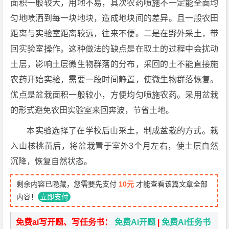
面积一般较大，用地不易，其次农药喷施不一定能全面均
匀地喷洒到每一块地块，造成地块间的差异。且一般农田
距离与实验室距离较远，往来不便。二是在野外采土，带
回实验室操作。这种做法的缺点是在取土的过程中会扰动
土层，影响土层微生物群落的分布，采回的土不能直接施
农药开始实验，需要一段时间静置，使微生物群落恢复。
优点是盆栽面积一般较小，方便均匀喷施农药。采用盆栽
的形式避免农田实验室来回奔波，节省土地。
本实验选择了在学校后山采土，制成盆栽的方式。栽
入山核桃苗后，将盆栽置于室外3个月左右，使土层自然
沉降，恢复自然状态。
剩余内容已隐藏，您需要先支付
10元
才能查看该篇文章全部
内容！
立即支付
免费ai写开题、写任务书：
免费Ai开题
|
免费Ai任务书