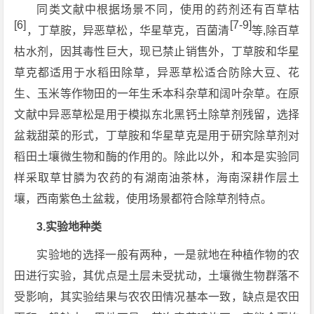
同类文献中根据场景不同，使用的药剂还有百草枯
[6]
[7-9]
，丁草胺，异恶草松，华星草克，百菌清
等,除百草
枯水剂，因其毒性巨大，现已禁止销售外，丁草胺和华星
草克都适用于水稻田除草，异恶草松适合防除大豆、花
生、玉米等作物田的一年生禾本科杂草和阔叶杂草。在原
文献中异恶草松是用于模拟东北黑钙土除草剂残留，选择
盆栽甜菜的形式，丁草胺和华星草克是用于研究除草剂对
稻田土壤微生物和酶的作用的。除此以外，和本是实验同
样采取草甘膦为农药的有湖南油茶林，海南深耕作层土
壤，西南紫色土盆栽，使用场景都符合除草剂特点。
3.实验地种类
实验地的选择一般有两种，一是就地在种植作物的农
田进行实验，其优点是土层未受扰动，土壤微生物群落不
受影响，其实验结果与农农田情况基本一致，缺点是农田