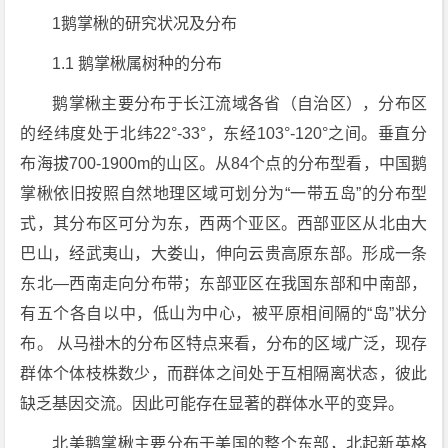
1鹅掌楸的研究状况及分布
1.1 鹅掌楸属树种的分布
鹅掌楸主要分布于长江流域各省（自治区），分布区
的经纬度处于北纬22°-33°，东经103°-120°之间。垂直分
布海拔700-1900m的山区。从84个点的分布型看，中国鹅
掌楸依旧按照自然地理区域可划分为“一带五岛”的分布型
式，其分布区可分为东，西两个亚区。西部亚区从北由大
巴山，经武夷山，大娄山，伸向云贵高原东部。形成一条
东北—西南走向分布带；东部亚区在我国东部和中南部，
有五个各自以中，低山为中心，被平原相间隔的“岛”状分
布。 从马褂木的分布区特点来看，分布的区域广泛，现存
群体个体枝株数少，而群体之间处于互相隔离状态，彼此
缺乏基因交流。因此可能存在显著的群体水平的变异。
北美鹅掌楸主要分布于美国的整个东部，北起新英格