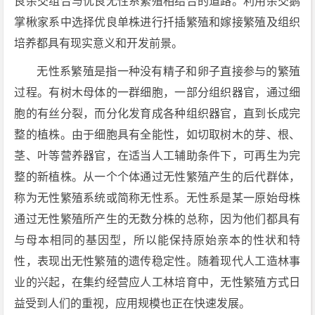
良杂交组合与优良无性系繁殖相结合的道路。利用杂交鹅
掌楸家系中选择优良单株进行扦插繁殖和嫁接繁殖及组织
培养都具有现实意义和开发前景。
无性系繁殖是指一种没有精子和卵子直接参与的繁殖
过程。有树木母体的一群细胞，一部分组织器官，通过细
胞的有丝分裂，而分化发育成各种组织器官，直到长成完
整的植株。由于细胞具有全能性，如切取树木的芽、根、
茎、叶等营养器官，在适当人工辅助条件下，可再生为完
整的新植株。从一个个体通过无性繁殖产生的后代群体，
称为无性繁殖系统或简称无性系。无性系是某一原始母株
通过无性繁殖所产生的无数分株的总称，因为他们都具有
与母本相同的基因型，所以能保持原始亲本的性状和特
性，表现出无性繁殖的遗传稳定性。随着现代人工造林事
业的兴起，在集约经营应人工林培育中，无性繁殖方式日
益受到人们的重视，应用规模也正在快速发展。