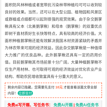
面积防风林种植或者宽带抗污染林带种植均可可以收到较
良好的效果。当然，还可以在大型公园、植物园和风景区
或群植或点缀都可以起到很强的观赏效果。由于杂交鹅掌
楸具有父本（北美鹅掌楸）和母本（鹅掌楸）的双重优点
即树干直材质好生长快等特点，具有较高的经济价值。大
面积种植鹅掌楸还能有效解决我国木材资源紧缺的矛盾并
为林农带来可观的经济效益。因此杂交鹅掌楸是一种值得
大力推广的优良品种。此外鹅掌楸还具有一定的药用价
值。目前鹅掌楸其市场前景十分广阔，大量种植鹅掌楸不
仅生产用材林、也可取得可观的经济效益对优化农业产业
结构、帮助农民增收致富具有十分重大的意义。
剩余内容已隐藏，您需要先支付
10元
才能查看该篇文章全部
内容！
立即支付
免费ai写开题、写任务书：
免费Ai开题
|
免费Ai任务书