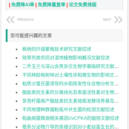
|
免费降AI率
|
免费降重复率
|
论文免费排版
PREVIOUS
NEXT
您可能感兴趣的文章
枫杨的扦插繁殖技术研究文献综述
除草剂类农药对湿地植物影响概况文献综述
二乔玉兰与深山含笑杂交生物学基础研究文献综述
不同林龄桉树林对土壤性状和微生物的影响文献综述
粘质沙雷氏菌诱导的水稻挥发性化合物分析文献综述
脂肽类抗生素的分离纯化及表面活性素对生物膜形成的影响文献综述
芽孢杆菌高产脂肽类抗生素摇瓶发酵培养基及条件优化文献综述
不同地理种群烟粉虱中共生菌的检测文献综述
稻曲病菌致病相关基因UvCPKA的敲除文献综述
根系分泌物介导的亲缘识别对小麦幼苗生长的影响文献综述