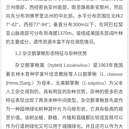
兰州南部，西经密执安州南部，南至路易斯安那州，然后
向东分布到佛罗里达州的中北部。水平分布范围在北纬2
7°-42°，西经77°-94°；垂直分布300m以下，在阿巴拉契
亚山脉南部可分布到海拔1370m。是组成美国东部阔叶林
的主要成分，遗传资源丰富不存在濒危情况。
1.2 杂交鹅掌楸形态特征与杂种优势
杂交鹅掌楸属（hybrid
Liriodendron
）是1963年我国
著名林木育种学家叶培忠教授等人以鹅掌楸（
L. chinense
(Hrms.)Sarg.）为母本，北美鹅掌楸（
L tulipifera
）为父本
人工杂交得到的，具有明显的杂种优势，杂种的很多形态
特征表现出现了两亲本种中间类型。杂交鹅掌楸首先是作
为一种园林绿化树种其叶片为马褂形状，它具有极高的观
赏价值。该树丛植、群植、片植和孤植都比较适宜既可以
作为行道树绿化又可以用于城镇绿化。并且还可以作为大