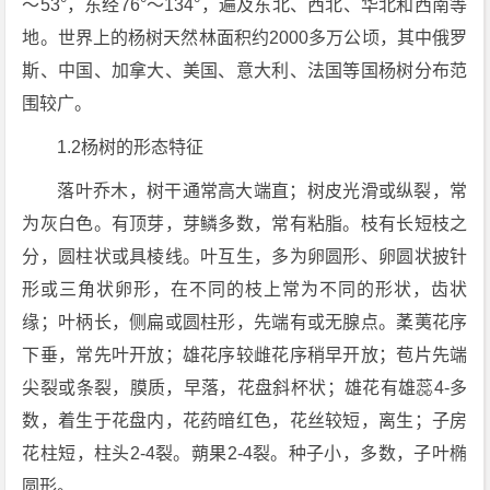
～53°，东经76°～134°，遍及东北、西北、华北和西南等
地。世界上的杨树天然林面积约2000多万公顷，其中俄罗
斯、中国、加拿大、美国、意大利、法国等国杨树分布范
围较广。
1.2杨树的形态特征
落叶乔木，树干通常高大端直；树皮光滑或纵裂，常
为灰白色。有顶芽，芽鳞多数，常有粘脂。枝有长短枝之
分，圆柱状或具棱线。叶互生，多为卵圆形、卵圆状披针
形或三角状卵形，在不同的枝上常为不同的形状，齿状
缘；叶柄长，侧扁或圆柱形，先端有或无腺点。葇荑花序
下垂，常先叶开放；雄花序较雌花序稍早开放；苞片先端
尖裂或条裂，膜质，早落，花盘斜杯状；雄花有雄蕊4-多
数，着生于花盘内，花药暗红色，花丝较短，离生；子房
花柱短，柱头2-4裂。蒴果2-4裂。种子小，多数，子叶椭
圆形。