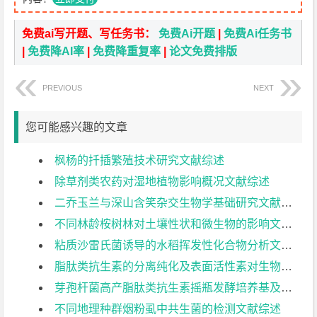
免费ai写开题、写任务书：
免费Ai开题
|
免费Ai任务书
|
免费降AI率
|
免费降重复率
|
论文免费排版
PREVIOUS
NEXT
您可能感兴趣的文章
枫杨的扦插繁殖技术研究文献综述
除草剂类农药对湿地植物影响概况文献综述
二乔玉兰与深山含笑杂交生物学基础研究文献综述
不同林龄桉树林对土壤性状和微生物的影响文献综述
粘质沙雷氏菌诱导的水稻挥发性化合物分析文献综述
脂肽类抗生素的分离纯化及表面活性素对生物膜形成的影响文献综述
芽孢杆菌高产脂肽类抗生素摇瓶发酵培养基及条件优化文献综述
不同地理种群烟粉虱中共生菌的检测文献综述