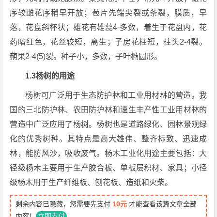
序较雌花序稍早开放；苞片先端尖裂或条裂，膜质，早
落，花盘斜杯状；雄花有雄蕊4-多数，着生于花盘内，花
药暗红色，花丝较短，离生；子房花柱短，柱头2-4裂。
蒴果2-4(5)裂。种子小，多数，子叶椭圆形。
1.3杨树的用途
杨树可广泛用于生态防护林和工业用材林的营造。我
国的三北防护林、农田防护林和速生丰产性工业用材林的
营造中广泛应用了杨树。杨树也是道路绿化、园林景观绿
化的优秀树种。其特点是高大雄伟、整齐标致、迅速成
林，能防风沙，吸收废气。杨木工业化用途主要包括：大
径级杨木主要用于生产胶合板、单板层积材、家具；小径
级杨木用于生产纤维板、刨花板、造纸和火柴。
剩余内容已隐藏，您需要先支付
10元
才能查看该篇文章全部
内容！
立即支付