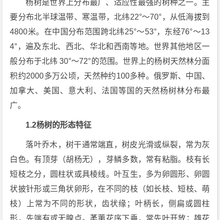
杨树是世界上分布最广、适应性最强的树种之一。主
要分布北半球温带、寒温带，北纬22°～70°，从低海拔到
4800米。在中国分布范围跨北纬25°～53°，东经76°～13
4°，遍及东北、西北、华北和西南等地。世界其他地区一
般分布于北纬 30°～72°的范围。世界上的杨树天然林分面
积约2000多万公顷，天然种约100多种。俄罗斯、中国、
加拿大、美国、意大利、法国等国的天然杨树林分布最
广。
1.2杨树的形态特征
落叶乔木，树干通常端直，树皮光滑或纵裂，常为灰
白色。有顶芽（胡杨无），芽鳞多数，常有粘脂。枝有长
短枝之分，圆柱状或具棱线。叶互生，多为卵圆形、卵圆
状披针形或三角状卵形，在不同的枝（如长枝、短枝、萌
枝）上常为不同的形状，齿状缘；叶柄长，侧扁或圆柱
形，先端有或无腺点。葇荑花序下垂，常先叶开放；雄花