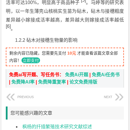
[5]
活率可达100%，明显高于商品种子
。马婷等的研究表
明，以一年生薄壳山核桃实生苗为砧木，砧木与接穗粗度
差异越小嫁接成活率越高，差异越大则嫁接成活率越低
[6]
。
1.2.2 砧木对接穗生物量的影响
剩余内容已隐藏，您需要先支付
10元
才能查看该篇文章全部
内容！
立即支付
免费ai写开题、写任务书：
免费Ai开题
|
免费Ai任务书
|
免费降AI率
|
免费降重复率
|
论文免费排版
PREVIOUS
NEXT
您可能感兴趣的文章
枫杨的扦插繁殖技术研究文献综述