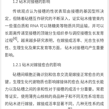
1.2 砧木对接穗的影响
传统观点认为接穗的性状表现由接穗的基因型所决
定，但随着砧穗互作研究的不断深入，证实砧木维管束内
一些蛋白质和 RNA 可以随糖类等物质共同运输，并可以
长距离传递至接穗的顶端分生组织参与调控接穗生长发育
[4]
过程
。越来越多研究表明，在嫁接成活率、光合生长特
性、生理生化及果实发育等方面， 砧木对接穗均产生重要
影响。
1.2.1 砧木对嫁接愈合的影响
砧穗间细胞正确识别和信息交流是嫁接正常愈合的关
键，生理生化代谢物质也影响嫁接体的愈合,砧木的生长能
力以及砧穗之间的亲和性对于接穗的成活十分重要。常君
等证实，使用薄壳山核桃的商品种子和不同无性系培育出
的砧木进行嫁接，嫁接成活率显著不同，几种无性系的成