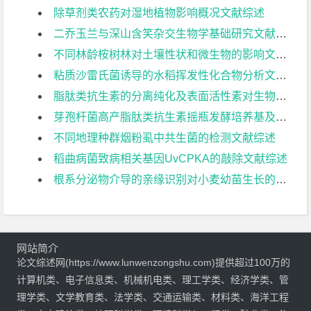
除草剂类农药对湿地植物影响概况文献综述
二乔玉兰与深山含笑杂交生物学基础研究文献综述
不同林龄桉树林对土壤性状和微生物的影响文献综述
粘质沙雷氏菌诱导的水稻挥发性化合物分析文献综述
脂肽类抗生素的分离纯化及表面活性素对生物膜形成的影响文献综述
芽孢杆菌高产脂肽类抗生素摇瓶发酵培养基及条件优化文献综述
不同地理种群烟粉虱中共生菌的检测文献综述
稻曲病菌致病相关基因UvCPKA的敲除文献综述
根系分泌物介导的亲缘识别对小麦幼苗生长的影响文献综述
网站简介
论文综述网(https://www.lunwenzongshu.com)提供超过100万的
计算机类、电子信息类、机械机电类、理工学类、经济学类、管
理学类、文学教育类、法学类、交通运输类、材料类、海洋工程