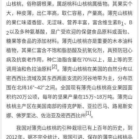
山核桃，俗称碧根果，属胡桃科山核桃属植物。其果实个
大，种皮薄，出仁率高，取仁容易，产量高。薄壳山核桃
的果仁味道香甜、无涩味、营养丰富，富含维生素B
、B
1
以及多种氨基酸，是广受欢迎的保健食品原料或面包、
2
糖果等食品的添加材料。薄壳山核桃亦是重要的木本油料
植物，其果仁富含不饱和脂肪酸及抗氧化剂，具预防冠心
病及抗衰老作用，种仁油脂含量在70%以上，是上等的烹
[2]
调用油和色拉油原料
。薄壳山核桃在美国的自然分布以
密西西比流域及其东西两面支流的河谷地带为主，分布范
围在北纬16°~42°之间。全国现有薄壳山核桃商业果园面
积约20万公顷，每年的坚果产量在15万~18万吨。薄壳山
核桃主产区在美国南部的得克萨斯、亚拉巴马、路易斯安
[1]
娜、佛罗里达、佐治亚及密西西比州
。
我国对薄壳山核桃的引种栽培已有上百年的历史，到
2012年，据不完全统计，我国引进、保存的薄壳山核桃品