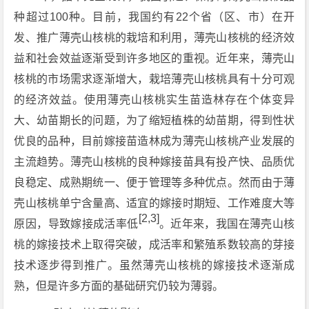
种超过100种。目前，我国约有22个省（区、市）在开
发、推广薄壳山核桃的栽培和利用，薄壳山核桃的经济效
益和社会效益逐渐受到许多地区的重视。近年来，薄壳山
核桃的市场需求逐渐增大，栽培薄壳山核桃具有十分可观
的经济效益。使用薄壳山核桃实生苗造林存在个体变异
大、幼苗期长的问题，为了缩短植株的幼苗期，得到性状
优良的品种，目前嫁接苗造林成为薄壳山核桃产业发展的
主流趋势。薄壳山核桃的良种嫁接苗具有投产快、品质优
良稳定、成熟期统一、便于管理等多种优点。然而由于薄
壳山核桃单宁含量高、适宜的嫁接时期短、工作难度大等
[2,3]
原因，导致嫁接成活率低
。近年来，我国在薄壳山核
桃的嫁接技术上取得突破，成活率和繁殖系数较高的芽接
技术逐步得到推广。虽然薄壳山核桃的嫁接技术逐渐成
熟，但是许多方面的基础研究仍较为薄弱。