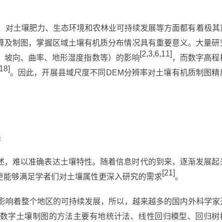
分，对土壤肥力、生态环境和农林业可持续发展等方面都有着极其
算及制图，掌握区域土壤有机质分布情况具有重要意义。大量研
[2,3,6,11]
、坡向、曲率、地形湿度指数等）的影响
，而数字高程
18]
。因此，开展县域尺度不同DEM分辨率对土壤有机质制图精
展
述，难以准确表达土壤特性。随着信息时代的到来，逐渐发展起
[21]
更能够满足学者们对土壤属性更深入研究的需求
。
劣影响着整个地区的可持续发展，所以，越来越多的国内外科学家
数字土壤制图的方法主要有地统计法、线性回归模型、回归树