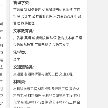
管理学类
:
土
市场营销
财务管理
信息管理与信息系统
工商
管理
会计学
公共事业管理
人力资源管理
行政
管理
旅游管理
问
e
文学教育类
:
广告学
英语
编辑出版学
法语
教育技术学
日语
方
汉语国际教育
广播电视学
汉语言文学
明
法学类
:
20
法学
壤
法
交通运输类
:
交通运输
道路桥梁与渡河工程
交通工程
变
主
材料类
:
用
材料科学与工程
材料成型及控制工程
复合材
料与工程
材料物理
无机非金属材料工程
材料
李
化学
新能源材料与器件
高分子材料与工程
金
定