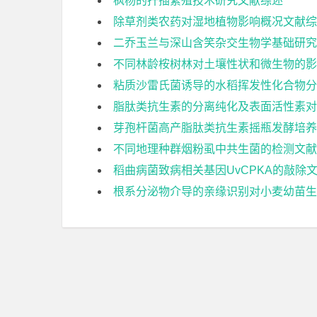
枫杨的扦插繁殖技术研究文献综述
除草剂类农药对湿地植物影响概况文献综
二乔玉兰与深山含笑杂交生物学基础研究
不同林龄桉树林对土壤性状和微生物的影
粘质沙雷氏菌诱导的水稻挥发性化合物分
脂肽类抗生素的分离纯化及表面活性素对
芽孢杆菌高产脂肽类抗生素摇瓶发酵培养
不同地理种群烟粉虱中共生菌的检测文献
稻曲病菌致病相关基因UvCPKA的敲除
根系分泌物介导的亲缘识别对小麦幼苗生