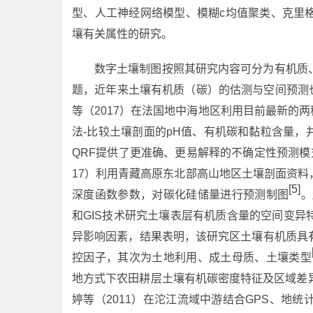
型、人工神经网络模型、模糊c均值聚类、克里
壤有关属性的研究。
数字土壤制图按照其研究内容可分为有机质
题，近年来土壤有机质（碳）的估测与空间预测也成为学者们研
等（2017）在法国地中海地区利用目前最新的两
法-比较土壤剖面的pH值、有机碳和黏粒含量
QRF提供了更准确、更易解释的不确定性预测
17）利用青藏高原东北部高山地区土壤剖面资
[5]
深度函数参数，对碳化硅储量进行预测制图
。
和GIS技术研究土壤表层有机质含量的空间变
异影响因素，结果表明，该研究区土壤有机质具
控因子，其次为土地利用、成土母质、土壤类型
地方式下农田耕层土壤有机碳密度特征及区域差
婷等（2011）在沱江流域中游结合GPS、地