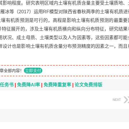
其影响程度。研究表明区域内土壤有机质含量主要受土壤质地、
雁冰等（2017）运用RF模型对陕西省春秋两季的土壤有机质进
土壤有机质预测是可行的，高程是影响土壤有机质预测的最重要
异特征展开的，涉及土壤有机质横向和纵向分布特征，研究结果
用状况、成土母质、土壤类型以及人为因素等，这些因素都可能
样设计也是影响土壤有机质含量分布预测精度的因素之一，而且
章全部内容！
立即支付
i任务书
|
免费降AI率
|
免费降重复率
|
论文免费排版
NEXT