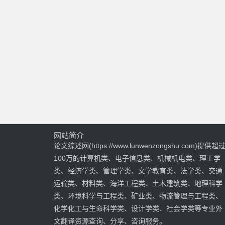
网站简介
论文综述网(https://www.lunwenzongshu.com)提供超
100万的计算机类、电子信息类、机械机电类、理工学
类、经济学类、管理学类、文学教育类、法学类、交通
运输类、材料类、海洋工程类、土木建筑类、地理科学
类、环境科学与工程类、矿业类、物流管理与工程类、
化学化工与生命科学类、设计学类、社会学类等专业外
文翻译资源查询、分享、咨询服务。