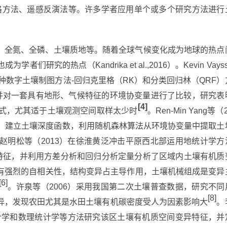
格方法、遥感反演法等。许多学者应用单个或多个研究方法进行
、全氮、全磷、土壤质地等。随着全球气候变化成为地球的热点
究的热点（Kandrika et al.,2016）。Kevin Vayss
种数字土壤制图方法-回归克里格（RK）和分类回归林（QRF）
，并对一套具有地形、气候特征的环境协变量进行了比较，研究表
[4]
模式，尤其适于土壤观测空间取样太少时
。Ren-Min Yang等（
料，建立土壤深度函数，利用随机森林算法从环境协变量中提取土
赵明松等（2013）在徐淮黄泛冲击平原西北部运用地统计学方
异特征，并利用方差分析和回归分析定量分析了区域内土壤有机质
有强烈的自相关性，结构变异占主导作用，土壤机械组成是变异
[6]
。许泉等（2006）采用我国第二次土壤普查数据，研究不同
[8]
异，发现农田尤其是水田土壤有机碳密度受人为因素影响大
。
统计学和数理统计学等方法研究该区土壤有机质空间变异特征，并