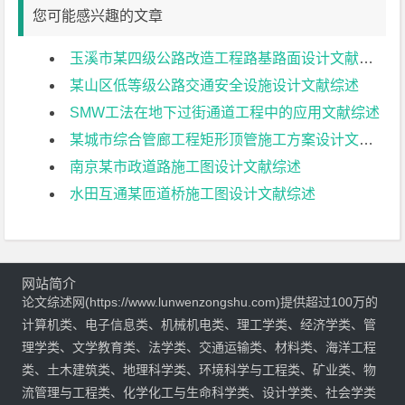
您可能感兴趣的文章
玉溪市某四级公路改造工程路基路面设计文献综述
某山区低等级公路交通安全设施设计文献综述
SMW工法在地下过街通道工程中的应用文献综述
某城市综合管廊工程矩形顶管施工方案设计文献综述
南京某市政道路施工图设计文献综述
水田互通某匝道桥施工图设计文献综述
网站简介
论文综述网(https://www.lunwenzongshu.com)提供超过100万的
计算机类、电子信息类、机械机电类、理工学类、经济学类、管
理学类、文学教育类、法学类、交通运输类、材料类、海洋工程
类、土木建筑类、地理科学类、环境科学与工程类、矿业类、物
流管理与工程类、化学化工与生命科学类、设计学类、社会学类