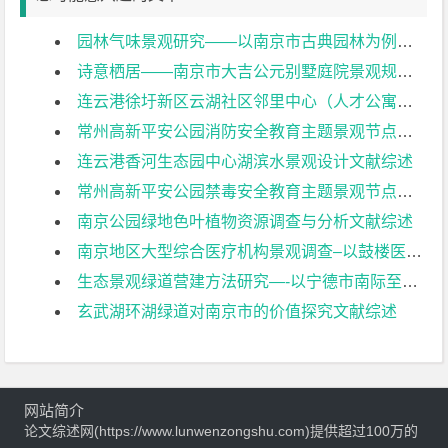
园林气味景观研究——以南京市古典园林为例文献综述
诗意栖居——南京市大吉公元别墅庭院景观规划设计文献综述
连云港徐圩新区云湖社区邻里中心（人才公寓二期）海绵城市与雨水景观设计——分区B文献综述
常州高新平安公园消防安全教育主题景观节点设计文献综述
连云港香河生态园中心湖滨水景观设计文献综述
常州高新平安公园禁毒安全教育主题景观节点设计文献综述
南京公园绿地色叶植物资源调查与分析文献综述
南京地区大型综合医疗机构景观调查–以鼓楼医院为例文献综述
生态景观绿道营建方法研究—-以宁德市南际至焦北段绿道为例文献综述
玄武湖环湖绿道对南京市的价值探究文献综述
网站简介
论文综述网(https://www.lunwenzongshu.com)提供超过100万的