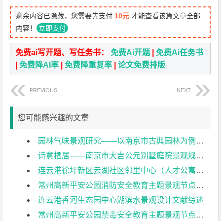
剩余内容已隐藏，您需要先支付
10元
才能查看该篇文章全部
内容！
立即支付
免费ai写开题、写任务书：
免费Ai开题
|
免费Ai任务书
|
免费降AI率
|
免费降重复率
|
论文免费排版
PREVIOUS
NEXT
您可能感兴趣的文章
园林气味景观研究——以南京市古典园林为例文献综述
诗意栖居——南京市大吉公元别墅庭院景观规划设计文献综述
连云港徐圩新区云湖社区邻里中心（人才公寓二期）海绵城市与雨水景观设计——分区B文献综述
常州高新平安公园消防安全教育主题景观节点设计文献综述
连云港香河生态园中心湖滨水景观设计文献综述
常州高新平安公园禁毒安全教育主题景观节点设计文献综述