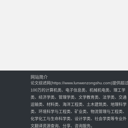
网站简介
论文综述网(https://www.lunwenzongshu.com)提供超
100万的计算机类、电子信息类、机械机电类、理工学
类、经济学类、管理学类、文学教育类、法学类、交通
运输类、材料类、海洋工程类、土木建筑类、地理科学
类、环境科学与工程类、矿业类、物流管理与工程类、
化学化工与生命科学类、设计学类、社会学类等专业外
文翻译资源查询、分享、咨询服务。