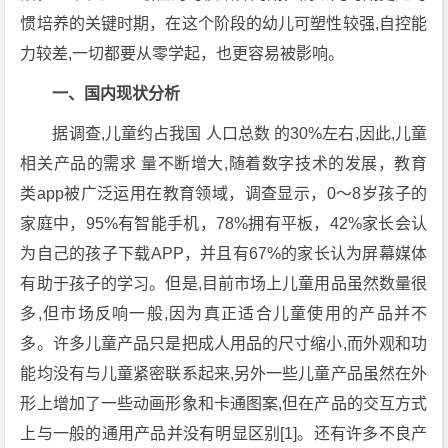
惯培养的关键时期，在这个阶段的幼儿可塑性较强,自控能
力较差,一切都要从零学起，也更容易被影响。
一、国内现状分析
据调查,儿童约占我国 人口总数 的30%左右,因此,儿童
相关产品的需求 量不断增大,随着数字技术的发展，教育
类app被广泛运用在教育领域，调查显示，0～8岁孩子的
家庭中，95%有智能手机，78%拥有平板，42%家长会认
为自己的孩子下载APP，并且有67%的家长认为屏幕媒体
有助于孩子的学习。但是,目前市场上儿童用品虽然数量很
多,但市场反响一般,因为真正适合儿童使用的产品并不
多。许多儿童产品只是把成人用品的尺寸缩小,而外观和功
能均没有与儿童紧密联系起来,另外一些儿童产品虽然在外
形上增加了一些动画形象和卡通图案,但在产品的交互方式
上与一般的通用产品并没有明显区别[1]。还有许多不良产