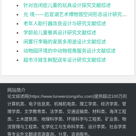
针对自闭症儿童的玩具设计探究文献综述
光·境——后官湖艺术博物馆空间形态设计研究文献综述
老年人助行器改良设计与研究文献综述
学龄前儿童餐具设计研究文献综述
闲置行李箱的家居多用途设计文献综述
动物园环境的中动物视角服务设计文献综述
超市冷链生鲜配送车设计研究文献综述
网站简介
论文综述网(https://www.lunwenzongshu.com)提供超过100万的
计算机类、电子信息类、机械机电类、理工学类、经济学类、管
理学类、文学教育类、法学类、交通运输类、材料类、海洋工程
类、土木建筑类、地理科学类、环境科学与工程类、矿业类、物
流管理与工程类、化学化工与生命科学类、设计学类、社会学类
等专业外文翻译资源查询、分享、咨询服务。