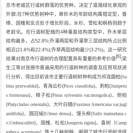
京市老城区行道树群落的优势种，决定了道路绿化景观的
外貌;在7种优势树种中，悬铃木的年龄结构属稳定型，香
樟、国槐和女贞处于增长阶段，水杉、雪松和枫杨则趋于
老龄化。在行道树配植的4种垂直结构类型中，乔木单层
结构最多，占52.8%;乔灌两层和乔灌草三层结构所占比例
相近(21.6%和22.4%);乔草两层结构最少(3.2%)。这一研究
[6]
结果对南京市行道树的合理配置具有重要的参考价值
;梁
生江等对张掖市普遍采用的行道树种的调查及应用现状进
行分析，得出目前该市主要行道树树种构成为祁连圆柏(
Sa
bina przewalskii
)、青海云杉(
Pices crassifolia
)、刺柏(
Juniperu
s formosana
)、樟子松(
Pinus sylvestnis var.mongolica
)、侧柏
(
Platycladus orientalis
)、大叶白蜡(
Fraxinus Americana var.jugl
andifolia
)、圆冠榆(
Ulmus densa
)、馒头柳(
Salix matsudana c
v.Umbraculifer
)、国槐、杜松(
Juniperis rigida
)、喜树（
Camp
totheca acuminata
）等十几种树种，阐明了城市行道树选择