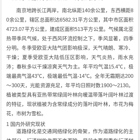
南京地跨长江两岸，南北纵距140余公里，东西横距8
0余公里，辖区总面积达6582.31平方公里，其中市区面积
4723.07平方公里，建成区面积513平方公里。气候属北亚
热带季风气候，处于西风环流控制之下，季风显著，四季
分明。冬季受欧亚大陆气团影响极深，天气晴朗、寒冷、
干燥；夏季受欧亚大陆低压区影响，天气炎热，雨水充
沛；春秋多以干燥凉爽天气为主。年平均气温15.4℃，极
端最高气温43℃，极端最低气温-14℃。全年无霜期达200
～300天，光能资源充足，年平均日照时数1900～2130。
植被类型具有亚热带常绿阔叶林向暖温带落叶阔叶林过渡
的特征，现状植被为含常绿成分的落叶阔叶林，市花为梅
花，市树为雪松。
1 国内外研究现状
道路绿化是交通网络绿化的骨架，作为道路绿化的主