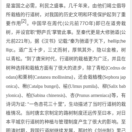
是富国之必需，利民之盛事。几千年来，由他们竭立倡导
所栽植的行道树，对我国的历史文明和环境保护起到了重
[2]
要作用
。中国早在周代(公元前77O年)即已在道旁栽
树，并设官职“野庐氏'掌管此事。至秦代更是大修驰道(公
元前221年)，据《汉书》记载:“秦为驰道于天下，hellip;he
llip;。道广五十步，三丈而树，厚筑其外，隐以金椎，树
以青松。”到了唐宋时代，行道树的栽植更为广泛，并且在
树种选择和栽植方面有了很大的进步，除了青松(
Cedrus de
odara
)和栗树(
Castanea mollissima
)，还会栽植槐(
Sephora jap
onica
)、楸(
Catalpa bungei
)、榆(
Ulmus pumila
)、柳(
Salix bab
ylonica
)、柏(
Sabina chinensis
)、杏(
Prunus armeniaca
)等，有
诗词为证: “一色杏花三十里”，生动描述了当时行道树的栽
植情况。当时唐玄宗制定的路树制度还远传至曰本，对日
本平城京行道树的种植与管理制度产生了很大的影响。至
明清时期，我国行道树继续发展，那时的《剑州制》里己