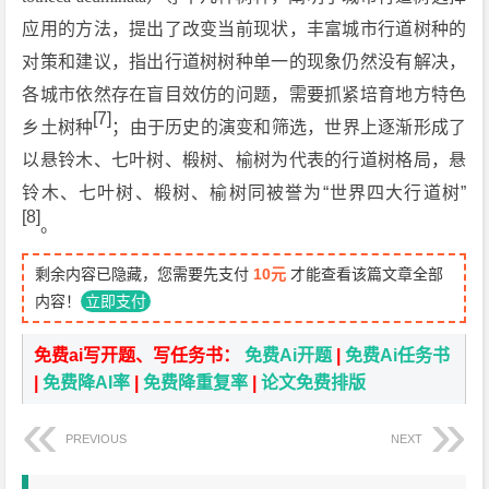
应用的方法，提出了改变当前现状，丰富城市行道树种的
对策和建议，指出行道树树种单一的现象仍然没有解决，
各城市依然存在盲目效仿的问题，需要抓紧培育地方特色
[7]
乡土树种
；由于历史的演变和筛选，世界上逐渐形成了
以悬铃木、七叶树、椴树、榆树为代表的行道树格局，悬
铃木、七叶树、椴树、榆树同被誉为“世界四大行道树”
[8]
。
剩余内容已隐藏，您需要先支付
10元
才能查看该篇文章全部
内容！
立即支付
免费ai写开题、写任务书：
免费Ai开题
|
免费Ai任务书
|
免费降AI率
|
免费降重复率
|
论文免费排版
PREVIOUS
NEXT