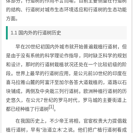
体部分，行道树的作用不言而喻，目前主要侧重在行道树
的结构、行道树对城市生态环境适应和行道树的生态功能
方面。
1.1 国内外的行道树历史
早在20世纪初国内外城市就开始普遍栽植行道树，但
是由于没有系统的科学理论作指导，同时缺乏科学的规划
和设计，那时的行道树栽植状况还处在一个比较初级的阶
段。世界上最早的行道树应用，是公元前10世纪的印度在
喜马拉雅山麓的阿富汗至加尔各答大道栽植的，道路以石
块铺成，两侧及中央栽三列行道树。欧洲种植行道树的历
史悠久，在公元7世纪的罗马时代，罗马城的主要街道上
[1]
都已经种植了行道树
。
在我国历史上，不少帝王将相，官宦权贵大力提倡栽
植行道树，早有“治道立木'之说。他们把广植行道树看成