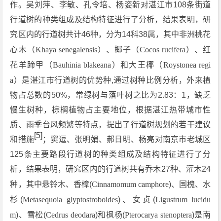
作。吴刘萍、李敏、孔令培、杨姿新对湛江市108条街道
行道树的种类组成及结构特征进行了分析，结果表明，研
究区内的行道树共计46种，分为14科38属，其中非洲桃花
心木（
Khaya senegalensis
）、椰子（
Cocos rucifera
）、红
花羊蹄甲（
Bauhinia blakeana
）和大王椰（
Roystonea regi
a
）是湛江市行道树的优势种,通过树种比例分析，外来植
物占总数的50%，常绿树与落叶树之比为2.83：1，缺乏
慢生树种，棕榈植物占主要地位，根据湛江热带城市性
质、雨季台风频繁等特点，提出了行道树规划的若干建议
[5]
和措施
；窦逗、张明娟、郝日明、杨亮对南京市老城区
125条主要路段行道树的种类组成及结构特征进行了分
析，结果表明，研究区内的行道树共有乔木27种、灌木24
种，其中悬铃木、香樟(
Cinnamomum camphore
)、国槐、水
杉(
Metasequoia glyptostroboides
)、女贞(
Ligustrum lucidu
m
)、雪松(
Cedrus deodara
)和枫杨(
Pterocarya stenoptera
)是南