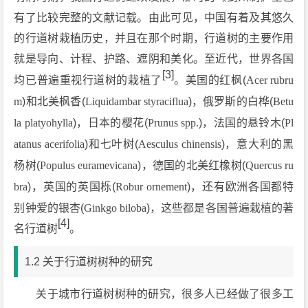
有了比较完整的文献记载。由此可见，中国有着及其悠久
的行道树栽植历史，并且在那个时期，行道树的主要作用
就是导向、计程、护路、遮阴和美化。至近代，世界各国
[3]
均已普遍重视行道树的栽植了
。美国的红枫(
Acer rubru
m
)和北美枫香(
Liquidambar styraciflua
)，俄罗斯的白桦(
Betu
la platyohylla
)，日本的樱花(
Prunus spp.
)，法国的悬铃木(
Pl
atanus acerifolia
)和七叶树(
Aesculus chinensis
)，意大利的黑
杨树(
Populus euramevicana
)，德国的北美红橡树(
Quercus ru
bra
)，英国的英国栎(
Robur ornement
)，还有欧洲各国都特
别钟爱的银杏(
Ginkgo biloba
)，这些都是各国普遍栽植的著
[4]
名行道树
。
1.2 关于行道树树种的研究
关于城市行道树树种的研究，很多人已经做了很多工