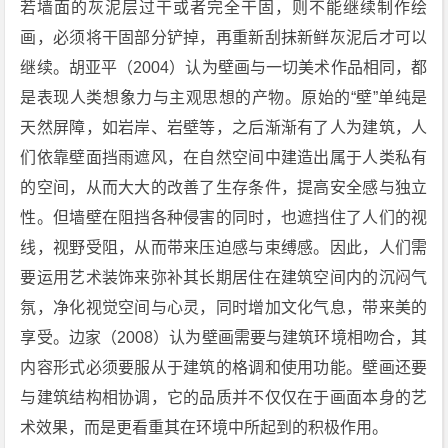
若墙面的灰泥层过干或者完全干固，则不能继续制作绘
画，必须将干固部分铲掉，再重新刮抹新鲜灰泥后才可以
继续。胡亚平（2004）认为壁画与一切美术作品相同，都
是表现人类想象力与主观思想的产物。原始的“壁”单纯是
天然屏障，如岩岸、岩壁等，之后渐渐有了人为建筑，人
们依靠壁面挡雨遮风，在自然空间中建造出属于人类私有
的空间，从而大大的改善了生存条件，提高安全感与独立
性。但墙壁在阻挡各种侵害的同时，也遮挡住了人们的视
线，视野受阻，从而带来压迫感与束缚感。因此，人们需
要运用艺术装饰来弥补其长期居住在建筑空间内的沉闷气
氛，净化视觉空间与心灵，同时增加文化气息，带来美的
享受。边家（2008）认为壁画需要与建筑环境相吻合，其
内容形式必须要服从于建筑的格调和使用功能。壁画还要
与建筑结构相协调，它的品质并不仅仅在于画面本身的艺
术效果，而是更看重其在环境中所起到的积极作用。