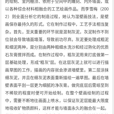
的绘制、室内棚顶、依附于空间中的雕刻、内外墙面，或
以各种综合材料相融合的工艺绘画作品。而李雪梅（200
2）则全面分析它的制造过程，她认为湿壁画技法，是壁
画保存最持久的形式。它在制作过程中，工艺手法相当复
杂。首先，至关重要的环节就是混制灰泥，灰泥制作不到
位就会导致墙面塌落，导致前功尽弃。灰泥要处理成粗泥
和细泥两种，是分别由两种粗细水洗沙和经过熟化的优质
石灰膏搅拌而成。在制作过程中，粗灰泥用来打底做第一
层基础处理，形成“粗灰”层。在这层灰泥上就可以进行描
画草图的工作，描画的内容就会渗进墙壁里。第二层涂抹
细灰泥，并且在细灰泥表面重新描绘一遍草图。最后在墙
壁表面平刮一层更为细腻的净灰膏。做完底层后需晾至到
不稀软的程度时便可开始绘制。在整个壁画绘制的过程
中，需要不断地往画面上喷水，以保证灰泥层能最大限度
地吸收矿物质颜料，这样才能与墙面永久的融合在一起。