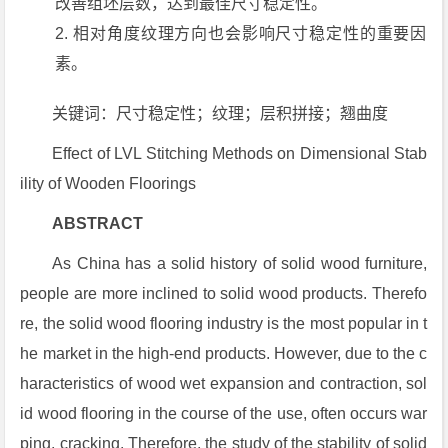
改善组坯层数，达到最佳尺寸稳定性。
相对角度纹理方向也会影响尺寸稳定性的重要因
素。
关键词：尺寸稳定性；纹理；层积拼接；翘曲度
Effect of LVL Stitching Methods on Dimensional Stab
ility of Wooden Floorings
ABSTRACT
As China has a solid history of solid wood furniture,
people are more inclined to solid wood products. Therefo
re, the solid wood flooring industry is the most popular in t
he market in the high-end products. However, due to the c
haracteristics of wood wet expansion and contraction, sol
id wood flooring in the course of the use, often occurs war
ping, cracking. Therefore, the study of the stability of solid