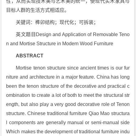
性，从而实现技术美与艺术美的统一，使现代实木家具与
目标人群的生活方式相适应。
关键词：榫卯结构；现代化；可拆装；
英文题目Design and Application of Removable Teno
n and Mortise Structure in Modern Wood Furniture
ABSTRACT
Mortise tenon structure since ancient times is our fur
niture and architecture in a major feature. China has long
been the tenon structure of the decorative and practical c
ombination to create a lot of both to meet the structural str
ength, but also play a very good decorative role of Tenon
structure. Chinese traditional furniture Qiao Mao structura
l components are generally manual or semi-manual side
Which makes the development of traditional furniture indu