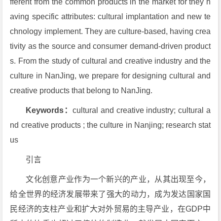
fferent from the common products in the market for they h
aving specific attributes: cultural implantation and new te
chnology implement. They are culture-based, having crea
tivity as the source and consumer demand-driven product
s. From the study of cultural and creative industry and the
culture in NanJing, we prepare for designing cultural and
creative products that belong to NanJing.
Keywords：
cultural and creative industry; cultural a
nd creative products ; the culture in Nanjing; research stat
us
引言
文化创意产业作为一个新兴的产业，从其出现至今，
给全世界的经济发展带来了强大的动力，成为发达国家国
民经济的支柱产业和扩大对外贸易的主导产业，在GDP中