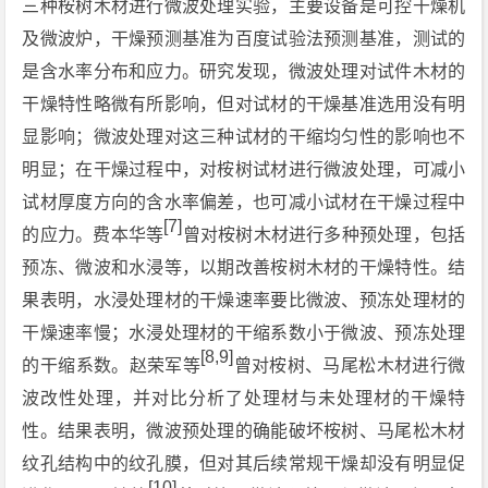
三种桉树木材进行微波处理实验，主要设备是可控干燥机
及微波炉，干燥预测基准为百度试验法预测基准，测试的
是含水率分布和应力。研究发现，微波处理对试件木材的
干燥特性略微有所影响，但对试材的干燥基准选用没有明
显影响；微波处理对这三种试材的干缩均匀性的影响也不
明显；在干燥过程中，对桉树试材进行微波处理，可减小
试材厚度方向的含水率偏差，也可减小试材在干燥过程中
[7]
的应力。费本华等
曾对桉树木材进行多种预处理，包括
预冻、微波和水浸等，以期改善桉树木材的干燥特性。结
果表明，水浸处理材的干燥速率要比微波、预冻处理材的
干燥速率慢；水浸处理材的干缩系数小于微波、预冻处理
[8,9]
的干缩系数。赵荣军等
曾对桉树、马尾松木材进行微
波改性处理，并对比分析了处理材与未处理材的干燥特
性。结果表明，微波预处理的确能破坏桉树、马尾松木材
纹孔结构中的纹孔膜，但对其后续常规干燥却没有明显促
[10]