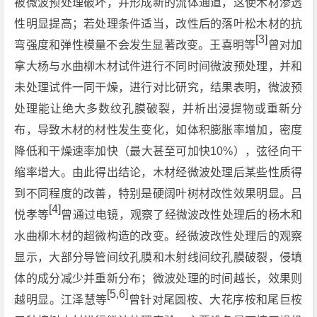
被微波预处理破坏，并形成新的流体通道，这使木材渗透
性明显提高；若处理条件适当，改性后的落叶松木材的抗
[3]
弯强度和弹性模量不会发生显著改变。王喜明等
曾对加
拿大杨与水曲柳木材试件进行不同时间微波预处理，并和
未处理试件一同干燥，进行对比研究，结果表明，微波预
处理能让绝大多数纹孔膜破裂，并析出浸提物或重新分
布，导致木材的材性发生变化，如体积膨胀率增加，密度
降低和干燥速率加快（最大甚至可加快10%），弦径向干
缩率增大。由此得出结论，木材经微波处理后某些性质得
到不同程度的改善，特别是硬阔叶树材改性效果明显。吕
[4]
悦孝等
曾通过电镜，观察了经微波改性处理后的杨木和
水曲柳木材的超微构造的改变。经微波改性处理后的观察
显示，大部分导管间纹孔膜和木射线间纹孔膜破裂，侵填
体的成分减少并重新分布；微波处理的时间越长，效果则
[5,6]
越明显。江泽慧等
曾针对尾圆桉、大花序桉和尾巨桉