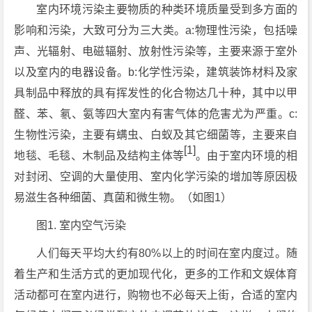
室内环境污染主要物质的种类环境质量受到多方面的
影响和污染，大致可分为三大类。a:物理性污染，包括噪
声、光辐射、电磁辐射、放射性污染等，主要来源于室外
以及室内的电器设备。b:化学性污染，建筑装饰材料及家
具制品中释放的具有挥发性的化合物达几十种，其中以甲
醛、苯、氡、氨等四大室内有害气体的危害尤为严重。c:
生物性污染，主要有螨虫、白蚁及其它细菌等，主要来自
[1]
地毯、毛毯、木制品及结构主体等
。由于室内环境的相
对封闭、空调的大量使用、室内化学污染的增加等原因极
易滋生各种细菌、真菌和微生物。（如图1）
图1. 室内空气污染
人们每天平均大约有80%以上的时间在室内度过。随
着生产和生活方式的更加现代化，更多的工作和文娱体育
活动都可在室内进行，购物也不必每天上街，合适的室内