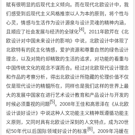
赋有很明显的后现代主义倾向。而在现代北欧设计中，我
们感受到后现代主义风格推崇以人为本的原则，将个性与
心灵，情感与生活作为设计源泉与设计灵魂的精神内涵，
[4]
且顺应了社会发展与经济的全球化
。2011年欧芹在《北
欧设计对中国未来设计的影响》中说，北欧设计中体现了
北欧特有的民主化情感，爱护资源和尊重自然的绿色设计
理念，以及对简约却精致的生活的追求，对功能的看重与
中国传统文化的观念不谋而合。经过对北欧现代设计理念
和作品的考察分析，得出北欧设计所隐藏的伦理价值不仅
仅是现代设计的精髓所在，同样也是我们这样的世界上最
大的发展中国家在进行艺术设计教育和产品设计与开发的
[5]
时候必须重视的问题
。2008年王佳和高恩泽在《从北欧
设计谈好设计》中说这种人文功能主义精神既遵循功能主
义原则，又同时具有北欧设计深刻的人文特点，成为20世
[6]
纪50年代以后国际领域好设计的标准
。2009年冯媛在