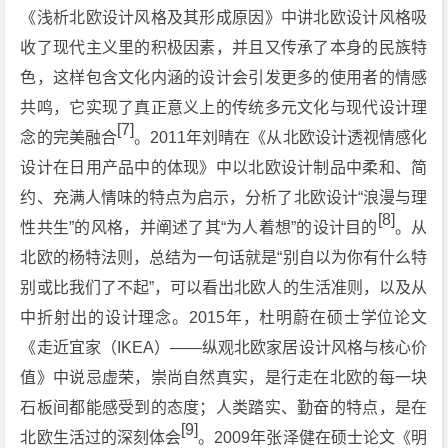
《浅析北欧设计风格及其形成原因》中讲北欧设计风格吸
收了现代主义里的积极因素，并且又传承了本身的民族特
色，这样包含文化内涵的设计会引发更多的使用者的情感
共鸣，它实现了真正意义上的传统多元文化与现代设计理
[7]
念的完美融合
。2011年刘晴在《从北欧设计透视情感化
设计在日用产品中的体现》中以北欧设计制品中柔和、简
约、充满人情味的特点为启示，分析了北欧设计“浪漫与理
[8]
性共生”的风格，并阐述了其“为人着想”的设计目的
。从
北欧的杨特法则，总结为一句话就是“别自以为你有什么特
别或比我们了不起”，可以看出北欧人的生活准则，以及从
中折射出的设计理念。2015年，杜明蔚在硕士学位论文
《走近宜家（IKEA）——纵观北欧家居设计风格与核心价
值》中说忌虚荣，崇尚自然真实，是行走在北欧的每一块
石板间都能感受到的态度；人类踏实、勤奋的特点，是在
[9]
北欧生活过的深刻体会
。2009年张泽健在硕士论文《明