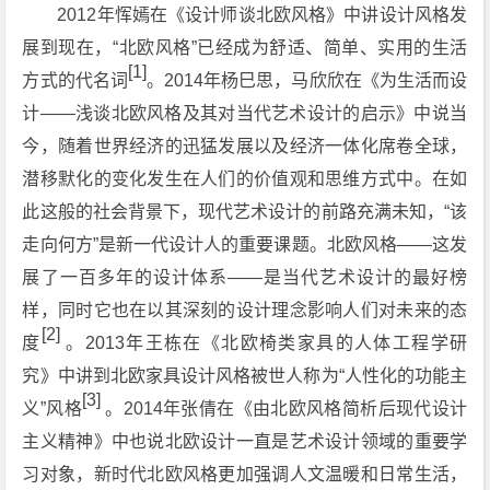
2012年恽嫣在《设计师谈北欧风格》中讲设计风格发
展到现在，“北欧风格”已经成为舒适、简单、实用的生活
[1]
方式的代名词
。2014年杨巳思，马欣欣在《为生活而设
计——浅谈北欧风格及其对当代艺术设计的启示》中说当
今，随着世界经济的迅猛发展以及经济一体化席卷全球，
潜移默化的变化发生在人们的价值观和思维方式中。在如
此这般的社会背景下，现代艺术设计的前路充满未知，“该
走向何方”是新一代设计人的重要课题。北欧风格——这发
展了一百多年的设计体系——是当代艺术设计的最好榜
样，同时它也在以其深刻的设计理念影响人们对未来的态
[2]
度
。2013年王栋在《北欧椅类家具的人体工程学研
究》中讲到北欧家具设计风格被世人称为“人性化的功能主
[3]
义”风格
。2014年张倩在《由北欧风格简析后现代设计
主义精神》中也说北欧设计一直是艺术设计领域的重要学
习对象，新时代北欧风格更加强调人文温暖和日常生活，