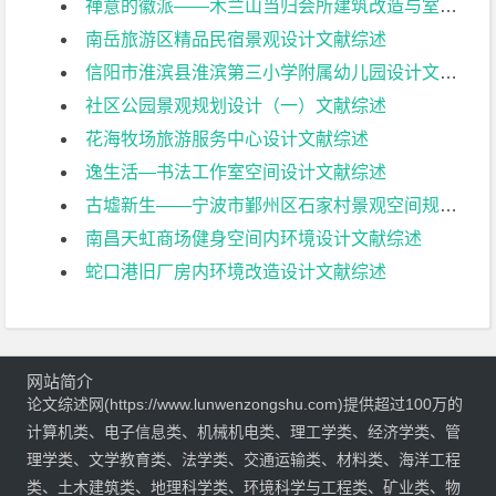
禅意的徽派——木兰山当归会所建筑改造与室内设计（一）文献综述
南岳旅游区精品民宿景观设计文献综述
信阳市淮滨县淮滨第三小学附属幼儿园设计文献综述
社区公园景观规划设计（一）文献综述
花海牧场旅游服务中心设计文献综述
逸生活—书法工作室空间设计文献综述
古墟新生——宁波市鄞州区石家村景观空间规划设计文献综述
南昌天虹商场健身空间内环境设计文献综述
蛇口港旧厂房内环境改造设计文献综述
网站简介
论文综述网(https://www.lunwenzongshu.com)提供超过100万的
计算机类、电子信息类、机械机电类、理工学类、经济学类、管
理学类、文学教育类、法学类、交通运输类、材料类、海洋工程
类、土木建筑类、地理科学类、环境科学与工程类、矿业类、物