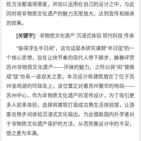
些方法都值得借鉴，并加以运用在自己的设计之中，与此
同时将非物质文化遗产的魅力无限放大，达到宣传和继承
的效果。
[关键字]
：非物质文化遗产 沉浸式体验 现代科技 传承
“偷得浮生半日闲”，这句话是本研究课题“半日弦”的一
个核心思想，旨在让快节奏的现代人停下脚步，静静评赏
苏州非物质文化遗产——评弹的魅力，之所以将“闲”替换
成“弦”也有一语双关之意。本次设计将建筑放在了位于苏
州金鸡湖的玲珑岛上，该位置正对着苏州繁华的地段——
苏州中心，作为非物质文化遗产的宣传设计，为了吸引更
多人前来体验，选择将建筑打造成古典生活体验馆，让游
客在移步间体验沉浸式文化输出。为此借助国内外学者对
于非物质文化遗产保护的方法，从而完善设计中的不足，
使之更为丰满。