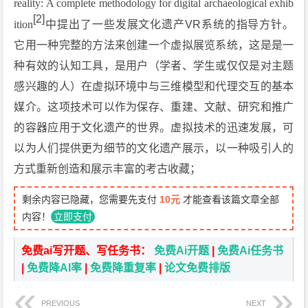
reality: A complete methodology for digital archaeological exhib
[2]
ition
中提出了一些发展文化遗产VR系统的指导方针。
它用一种完整的方法来创建一个虚拟展览系统，这是是一
种有效的认知工具，是用户（学者、学生或仅仅是对主题
感兴趣的人）在虚拟环境中与三维模型和代理交互的基本
媒介。这项技术可以作为保存、重建、文献、研究和推广
的容器应用于文化遗产的世界。虚拟技术的迅速发展，可
以为人们提供更为细节的文化遗产展示，以一种吸引人的
方式重新创造和展示丰富的考古收藏；
剩余内容已隐藏，您需要先支付
10元
才能查看该篇文章全部
内容！
立即支付
免费ai写开题、写任务书：
免费Ai开题
|
免费Ai任务书
|
免费降AI率
|
免费降重复率
|
论文免费排版
PREVIOUS
NEXT