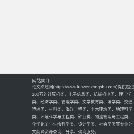
网站简介
论文综述网(https://www.lunwenzongshu.com)提供超
100万的计算机类、电子信息类、机械机电类、理工学
类、经济学类、管理学类、文学教育类、法学类、交通
运输类、材料类、海洋工程类、土木建筑类、地理科学
类、环境科学与工程类、矿业类、物流管理与工程类、
化学化工与生命科学类、设计学类、社会学类等专业外
文翻译资源查询、分享、咨询服务。