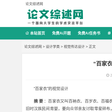
论文综述网
本站首页
免费Ai开题
免费Ai任务书


论文综述网
>
设计学类
>
视觉传达设计
> 正文
“百家
2
“百家衣”的视觉设计
摘 要
：百家衣又叫百衲衣、百岁衣、百福
旧时汉族民间育婴，要向众邻亲友讨取零星碎布