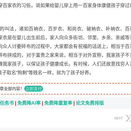
穿百家衣的习俗。说如果给婴儿穿上用一百家身体康健孩子穿过
的叫法，诸如百衲衣、百岁衣、和尚衣、破衲衣、补衲衣、百
家衣是在婴儿出生前后，家人向众多街坊、邻里、乡亲、亲戚等
向众人讨要碎布的过程中，大家都会有祝福的话送上，相当于百
碎布拼成的，对于富贵之家来说，相当于对外宣称，我家孩子不
缠我家孩子，以保证孩子健康成长。有时候，人们还故意找穷人
子取名“狗剩”等贱名一样，就为了孩子好养。
章全部内容！
立即支付
i任务书
|
免费降AI率
|
免费降重复率
|
论文免费排版
NEXT