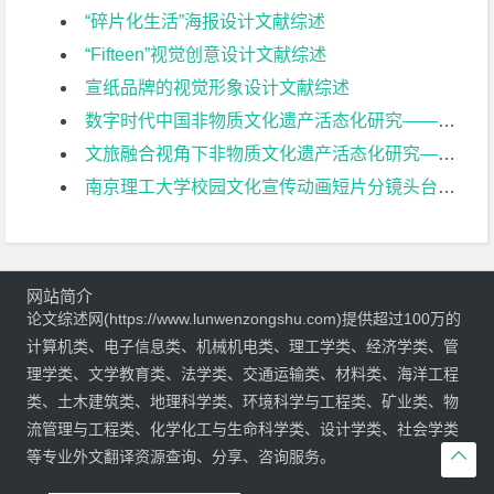
“碎片化生活”海报设计文献综述
“Fifteen”视觉创意设计文献综述
宣纸品牌的视觉形象设计文献综述
数字时代中国非物质文化遗产活态化研究——以缂丝技术为例文献综述
文旅融合视角下非物质文化遗产活态化研究—以金陵盐水鸭为例文献综述
南京理工大学校园文化宣传动画短片分镜头台本设计文献综述
网站简介
论文综述网(https://www.lunwenzongshu.com)提供超过100万的
计算机类、电子信息类、机械机电类、理工学类、经济学类、管
理学类、文学教育类、法学类、交通运输类、材料类、海洋工程
类、土木建筑类、地理科学类、环境科学与工程类、矿业类、物
流管理与工程类、化学化工与生命科学类、设计学类、社会学类

等专业外文翻译资源查询、分享、咨询服务。