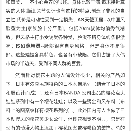
和审美，一不小心会养的很残。身体比较丰满,追求接近真
实的人体曲线,关节设计也有这样的特点,创造了非凡的自
立性,代价是可动性受到一定损失；
AS天使工房
--以中国风
脸型为主[家族脸十分严重]，包括70cm叔体均偏秀气精
致，但风格主打小受诱受各种受，脸蛋不错身体线条很漂
亮；
IS幻像精灵
--脸部很有自身风格，但是身体不是很
好。这些娃娃各具特色，也各有小缺陷。它们占据了人偶
市场的半边天，受到不同人群的喜爱。
然而针对樱花主题的人偶设计很少，相关的产品如
下：日本有浓厚民族特色的日本木偶系列（结合了日本的
和服设计而成）；还有日本BANDAI公司出品的樱花点头
娃娃系列中有一个樱花娃娃；以及一些烫金和风布料（布
料上的图案纹样有樱花系列的）。此外国内有人也做了日
本动漫风的樱花美少女公仔，但樱花视觉不明显，只是在
现有的动漫人物上添加了樱花图案或樱粉色的装饰。总的