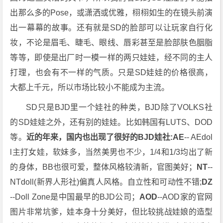
出那么多的Pose，或潇洒或优雅，栩栩如生的在镜头前演
出一幕幕的故事。还有就是SD的脸部可以让玩家自行化
妆，不论是眉毛、睫毛、眼线、唇彩甚至是脸部肤色胭脂
等等，即使是出厂时一模一样的两只娃娃，经不同的主人
打理，也会有不一样的气质。只是SD娃娃的价格很高，
大都上千元，所以市场比较小不能成为主流。
SD只是BJD里一个娃社的种类，BJD除了VOLKS社
的SD娃娃之外，还有别的娃娃。比如韩国有LUTS、DOD
等。
近的年来，国内也出现了很好的BJD娃社:AE
-- AEdol
l主打女娃，软妹多，当然美男也不少，1/4和1/3均出了新
的身体，BB也很可爱，整体风格较清新，官图美好；
NT
--
NTdoll(新界人形社)偏真人风格。自立性和可动性不错;
DZ
--Doll Zone是中国最早的BJD公司；
AOD
--AOD家的官网
图片非常坑爹，娃本身十分美好，但比较挑战娃娘的造型