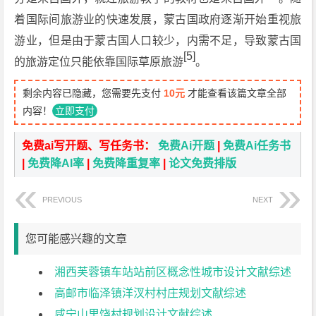
着国际间旅游业的快速发展，蒙古国政府逐渐开始重视旅
游业，但是由于蒙古国人口较少，内需不足，导致蒙古国
[5]
的旅游定位只能依靠国际草原旅游
。
剩余内容已隐藏，您需要先支付
10元
才能查看该篇文章全部
内容！
立即支付
免费ai写开题、写任务书：
免费Ai开题
|
免费Ai任务书
|
免费降AI率
|
免费降重复率
|
论文免费排版
PREVIOUS
NEXT
您可能感兴趣的文章
湘西芙蓉镇车站站前区概念性城市设计文献综述
高邮市临泽镇洋汊村村庄规划文献综述
咸宁山里饶村规划设计文献综述