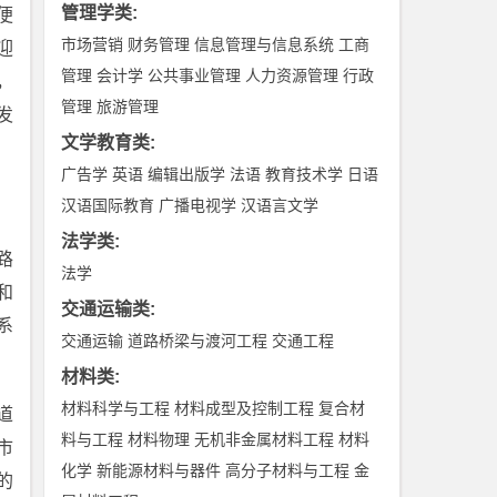
管理学类
:
便
市场营销
财务管理
信息管理与信息系统
工商
迎
管理
会计学
公共事业管理
人力资源管理
行政
，
管理
旅游管理
发
文学教育类
:
广告学
英语
编辑出版学
法语
教育技术学
日语
汉语国际教育
广播电视学
汉语言文学
法学类
:
路
法学
和
交通运输类
:
系
交通运输
道路桥梁与渡河工程
交通工程
材料类
:
材料科学与工程
材料成型及控制工程
复合材
道
料与工程
材料物理
无机非金属材料工程
材料
市
化学
新能源材料与器件
高分子材料与工程
金
的