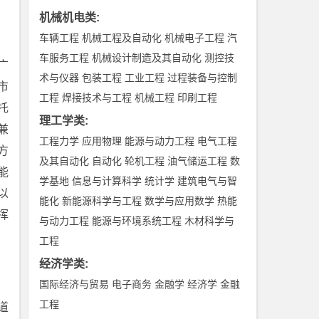
机械机电类
:
车辆工程
机械工程及自动化
机械电子工程
汽
车服务工程
机械设计制造及其自动化
测控技
广
术与仪器
包装工程
工业工程
过程装备与控制
市
工程
焊接技术与工程
机械工程
印刷工程
托
理工学类
:
兼
工程力学
应用物理
能源与动力工程
电气工程
方
及其自动化
自动化
轮机工程
油气储运工程
数
能
学基地
信息与计算科学
统计学
建筑电气与智
以
能化
新能源科学与工程
数学与应用数学
热能
挥
与动力工程
能源与环境系统工程
木材科学与
工程
经济学类
:
国际经济与贸易
电子商务
金融学
经济学
金融
工程
道