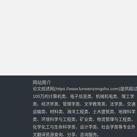
网站简介
论文综述网(https://www.lunwenzongshu.com)提供超
100万的计算机类、电子信息类、机械机电类、理工学
类、经济学类、管理学类、文学教育类、法学类、交通
运输类、材料类、海洋工程类、土木建筑类、地理科学
类、环境科学与工程类、矿业类、物流管理与工程类、
化学化工与生命科学类、设计学类、社会学类等专业外
文翻译资源查询、分享、咨询服务。