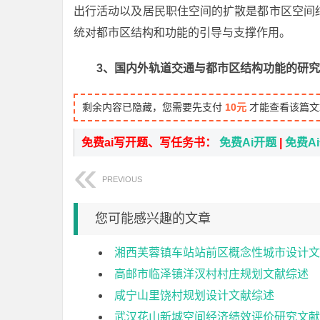
出行活动以及居民职住空间的扩散是都市区空间
统对都市区结构和功能的引导与支撑作用。
3、国内外轨道交通与都市区结构功能的研
剩余内容已隐藏，您需要先支付
10元
才能查看该篇文
免费ai写开题、写任务书：
免费Ai开题
|
免费A
PREVIOUS
您可能感兴趣的文章
湘西芙蓉镇车站站前区概念性城市设计文
高邮市临泽镇洋汊村村庄规划文献综述
咸宁山里饶村规划设计文献综述
武汉花山新城空间经济绩效评价研究文献