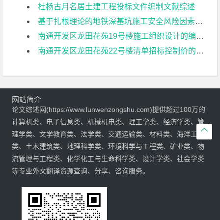
杜杨古月名居土建工程投标文件编制文献综述
基于扎根理论的地铁深基坑施工安全风险因素识别研究文献综述
南通开发区龙田花苑19号楼施工组织设计的编制文献综述
南通开发区龙田花苑22号楼清单招标控制价的编制文献综述
网站简介
论文综述网(https://www.lunwenzongshu.com)提供超过100万的
计算机类、电子信息类、机械机电类、理工学类、经济学类、管

理学类、文学教育类、法学类、交通运输类、材料类、海洋工程
类、土木建筑类、地理科学类、环境科学与工程类、矿业类、物
流管理与工程类、化学化工与生命科学类、设计学类、社会学类
等专业外文翻译资源查询、分享、咨询服务。