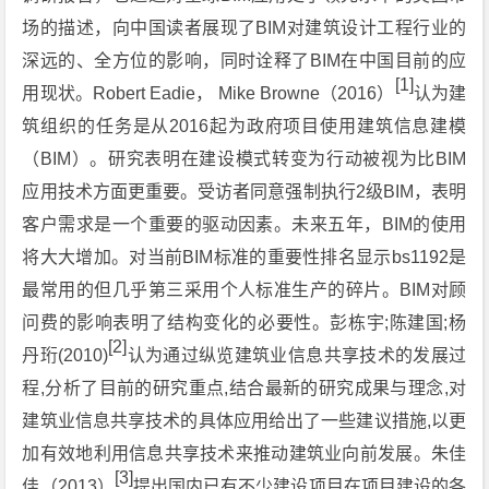
场的描述，向中国读者展现了BIM对建筑设计工程行业的
深远的、全方位的影响，同时诠释了BIM在中国目前的应
[1]
用现状。Robert Eadie， Mike Browne（2016）
认为建
筑组织的任务是从2016起为政府项目使用建筑信息建模
（BIM）。研究表明在建设模式转变为行动被视为比BIM
应用技术方面更重要。受访者同意强制执行2级BIM，表明
客户需求是一个重要的驱动因素。未来五年，BIM的使用
将大大增加。对当前BIM标准的重要性排名显示bs1192是
最常用的但几乎第三采用个人标准生产的碎片。BIM对顾
问费的影响表明了结构变化的必要性。彭栋宇;陈建国;杨
[2]
丹珩(2010)
认为通过纵览建筑业信息共享技术的发展过
程,分析了目前的研究重点,结合最新的研究成果与理念,对
建筑业信息共享技术的具体应用给出了一些建议措施,以更
加有效地利用信息共享技术来推动建筑业向前发展。朱佳
[3]
佳（2013）
提出国内已有不少建设项目在项目建设的各