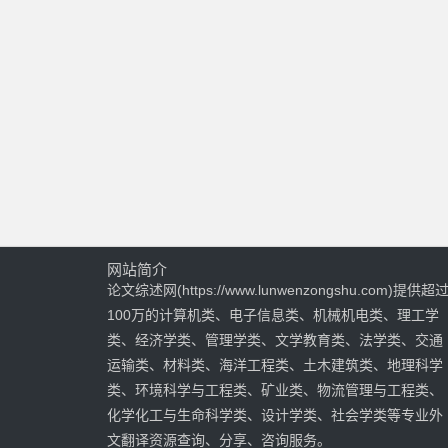
网站简介
论文综述网(https://www.lunwenzongshu.com)提供超
100万的计算机类、电子信息类、机械机电类、理工学
类、经济学类、管理学类、文学教育类、法学类、交通
运输类、材料类、海洋工程类、土木建筑类、地理科学
类、环境科学与工程类、矿业类、物流管理与工程类、
化学化工与生命科学类、设计学类、社会学类等专业外
文翻译资源查询、分享、咨询服务。