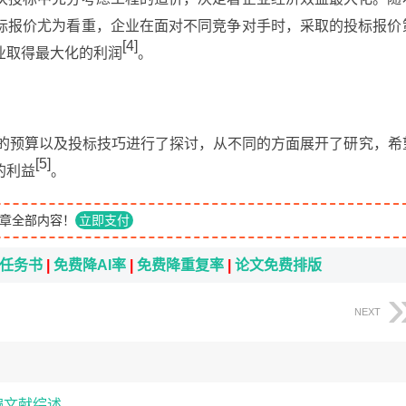
标报价尤为看重，企业在面对不同竞争对手时，采取的投标报价
[4]
业取得最大化的利润
。
中的预算以及投标技巧进行了探讨，从不同的方面展开了研究，希
[5]
的利益
。
章全部内容！
立即支付
i任务书
|
免费降AI率
|
免费降重复率
|
论文免费排版
NEXT
编文献综述