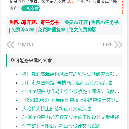
剩余内容已隐藏，您需要先支付
10元
才能查看该篇文章全部
内容！
立即支付
免费ai写开题、写任务书：
免费Ai开题
|
免费Ai任务书
|
免费降AI率
|
免费降重复率
|
论文免费排版
PREVIOUS
NEXT
您可能感兴趣的文章
椭圆截面高耸结构风效应的风洞试验研究文献综述
荆门市凤凰公馆1号楼施工组织设计文献综述
4×20m预应力混凝土空心板桥施工图设计文献综述
（65 120 65）m连续刚构桥上部结构设计文献综述
大冶特大桥上部结构设计文献综述
3×30m预应力砼连续箱梁桥施工图设计文献综述
恒丰矿业有限公司办公楼设计文献综述