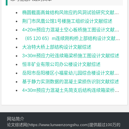
椭圆截面高耸结构风效应的风洞试验研究文献综述
荆门市凤凰公馆1号楼施工组织设计文献综述
4×20m预应力混凝土空心板桥施工图设计文献综述
（65 120 65）m连续刚构桥上部结构设计文献综述
大冶特大桥上部结构设计文献综述
3×30m预应力砼连续箱梁桥施工图设计文献综述
恒丰矿业有限公司办公楼设计文献综述
岳阳市岳阳楼区小福星幼儿园综合楼设计文献综述
基于静力实测数据的混凝土梁损伤识别文献综述
4×30m预应力混凝土先简支后结构连续箱梁桥部分结构设计文献综述
网站简介
论文综述网(https://www.lunwenzongshu.com)提供超过100万的