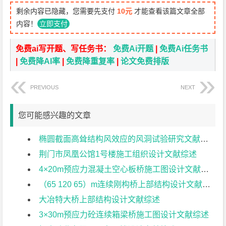
剩余内容已隐藏，您需要先支付
10元
才能查看该篇文章全部
内容！
立即支付
免费ai写开题、写任务书：
免费Ai开题
|
免费Ai任务书
|
免费降AI率
|
免费降重复率
|
论文免费排版
PREVIOUS
NEXT
您可能感兴趣的文章
椭圆截面高耸结构风效应的风洞试验研究文献综述
荆门市凤凰公馆1号楼施工组织设计文献综述
4×20m预应力混凝土空心板桥施工图设计文献综述
（65 120 65）m连续刚构桥上部结构设计文献综述
大冶特大桥上部结构设计文献综述
3×30m预应力砼连续箱梁桥施工图设计文献综述