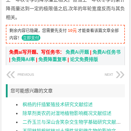
降雨量达到一定的极限值之后,次年的年轮宽度反而与其负
相关。
剩余内容已隐藏，您需要先支付
10元
才能查看该篇文章全部
内容！
立即支付
免费ai写开题、写任务书：
免费Ai开题
|
免费Ai任务书
|
免费降AI率
|
免费降重复率
|
论文免费排版
PREVIOUS
NEXT
您可能感兴趣的文章
枫杨的扦插繁殖技术研究文献综述
除草剂类农药对湿地植物影响概况文献综述
二乔玉兰与深山含笑杂交生物学基础研究文献综述
不同林龄桉树林对土壤性状和微生物的影响文献综述