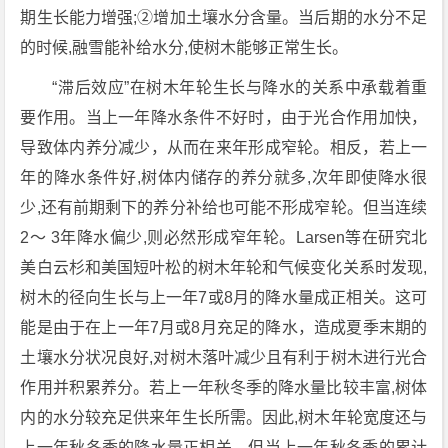
期生长能力增强;②增加土壤水分含量。当后期的水分不足
的时候,融雪能补给水分,使树木能够正常生长。
“滞后效应”在树木年轮生长与降水的关系中承载着重
要作用。当上一年降水条件不好时，由于光合作用加快，
导致体内养分减少，从而在来年形成窄轮。相反，若上一
年的降水条件好,树体内储存的养分就多,次年即使降水很
少,还有前期剩下的养分补给也可能不形成窄轮。但当连续
2～ 3年降水偏少,则必然形成窄年轮。Larsen等在研究北
美白云杉和美国短叶松的树木年轮和气候变化关系时发现,
树木的径向生长与上一年7或8月的降水量成正相关。这可
能是由于在上一年7月或8月充足的降水，造成夏季末期的
土壤水分状况良好,对树木落叶减少且有利于树木进行光合
作用并积累养分。若上一年秋冬季的降水量比较丰富,树体
内的水分较充足供来年生长所需。因此,树木年轮宽度还与
上一年秋冬季的降水量正相关。但当上一年秋冬季的累计