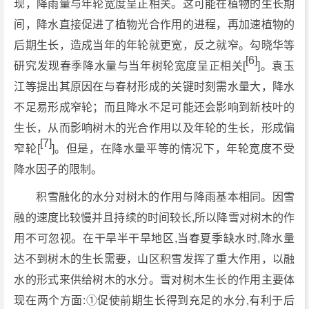
现，降雨量与年轮宽度呈正相关。这可能在植物的生长期
间，降水直接促进了植物光合作用的进程，再加速植物的
后期生长，造成当年的年轮就更宽，反之就窄。勾晓华等
[6]
研究发现春季降水量与当年树轮宽度呈正相关[
]。袁玉
江等提出其原因在与春材形成的关键时刻需水量大，降水
不足易形成窄轮；而且降水不足可能还会影响到新枝叶的
生长，从而影响树木的光合作用以及年轮的生长，形成偏
[7]
窄轮[
]。但是，在降水量平等的情况下，年轮宽度不受
降水因子的限制。
积雪融化的水分对树木的作用与降雨基本相同。因雪
融的速度比较慢并且持续的时间较长,所以降雪对树木的作
用不可忽视。在干旱半干旱地区,当春夏季缺水时,降水量
达不到树木的生长需要，山区积雪发挥了重大作用，以融
水的形式来供给树木的水分。雪对树木生长的作用主要体
现在两个方面:①促使前期生长得到充足的水分,有利于后