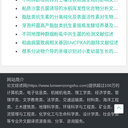
粘质沙雷氏菌诱导的水稻挥发性化合物分析文献综述
脂肽类抗生素的分离纯化及表面活性素对生物膜形成的影响文献综述
芽孢杆菌高产脂肽类抗生素摇瓶发酵培养基及条件优化文献综述
不同地理种群烟粉虱中共生菌的检测文献综述
稻曲病菌致病相关基因UvCPKA的敲除文献综述
根系分泌物介导的亲缘识别对小麦幼苗生长的影响文献综述
网站简介
论文综述网(https://www.lunwenzongshu.com)提供超过100万的
计算机类、电子信息类、机械机电类、理工学类、经济学类、管
理学类、文学教育类、法学类、交通运输类、材料类、海洋工程
类、土木建筑类、地理科学类、环境科学与工程类、矿业类、物

流管理与工程类、化学化工与生命科学类、设计学类、社会学类
等专业外文翻译资源查询、分享、咨询服务。