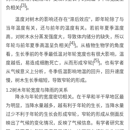
[3]
负相关[
]。
温度对树木的影响还存在“滞后效应”，即年轮除了与
当年温度有关，还与前年的温度有关。若前年夏季温度
高，对树木水分蒸发强度大，导致体内储分的缺失，所以
[4]
年轮与前年夏季高温呈负相关[
]。从植物生物学的角度
看，生长季前的冬季最低温对年轮宽度也有很大影响，温
[5]
度越低，易造成细胞死亡，从而形成窄轮[
]。也有学者
从气候意义上分析，冬季低温影响地温的回升，回升速度
慢，树木生长季缩短，导致窄轮的形成。
1.2树木年轮宽度与降雨的关系
降水与年轮的宽度密切相关。在干旱和半干旱地区最
为明显，当降水量越多，越有利于年轮的生长，当降水量
过少不利于年轮的生长会形成窄轮，窄轮的形成从侧面反
映出了气候的变化情况，反映了气候信息。有学者研究发