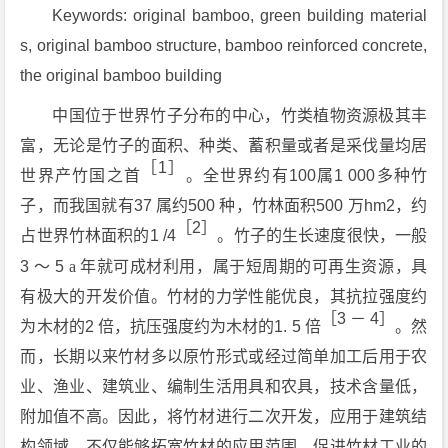
Keywords: original bamboo, green building material
s, original bamboo structure, bamboo reinforced concrete,
the original bamboo building
中国位于世界竹子分布的中心，竹类植物资源极其丰
富，无论是竹子的面积、种类、蓄积量或者是采伐量均居
［1］
世界产竹国之首
。全世界约有100属1 000多种竹
子，而我国就有37 属约500 种，竹林面积500 万hm2，约
［2］
占世界竹林面积的1 /4
。竹子的生长速度很快，一般
3 ～ 5
a
年就可成材利用，属于短周期的可再生资源，具
有极大的开发价值。竹材的力学性能优良，其抗拉强度约
［3 － 4］
为木材的2 倍，抗压强度约为木材的1. 5 倍
。然
而，长期以来竹材多以原竹形式或经过简单加工后用于农
业、渔业、建筑业、编制生活用具和农具，技术含量低，
附加值不高。因此，将竹材进行二次开发，应用于建筑结
构领域，不仅能够拓宽竹材的应用范围，促进竹材工业的