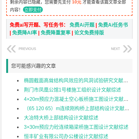
剩余内容已隐藏，您需要先支付
10元
才能查看该篇文章全部
内容！
立即支付
免费ai写开题、写任务书：
免费Ai开题
|
免费Ai任务书
|
免费降AI率
|
免费降重复率
|
论文免费排版
PREVIOUS
NEXT
您可能感兴趣的文章
椭圆截面高耸结构风效应的风洞试验研究文献综述
荆门市凤凰公馆1号楼施工组织设计文献综述
4×20m预应力混凝土空心板桥施工图设计文献综述
（65 120 65）m连续刚构桥上部结构设计文献综述
大冶特大桥上部结构设计文献综述
3×30m预应力砼连续箱梁桥施工图设计文献综述
恒丰矿业有限公司办公楼设计文献综述