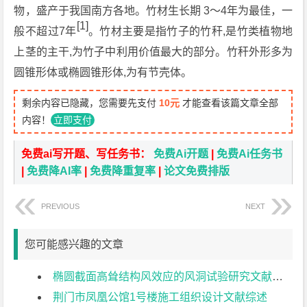
物，盛产于我国南方各地。竹材生长期 3～4年为最佳，一
[1]
般不超过7年
。竹材主要是指竹子的竹秆,是竹类植物地
上茎的主干,为竹子中利用价值最大的部分。竹秆外形多为
圆锥形体或椭圆锥形体,为有节壳体。
剩余内容已隐藏，您需要先支付
10元
才能查看该篇文章全部
内容！
立即支付
免费ai写开题、写任务书：
免费Ai开题
|
免费Ai任务书
|
免费降AI率
|
免费降重复率
|
论文免费排版
PREVIOUS
NEXT
您可能感兴趣的文章
椭圆截面高耸结构风效应的风洞试验研究文献综述
荆门市凤凰公馆1号楼施工组织设计文献综述