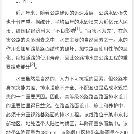
1、前言
近几年来，随着公路建设的迅速发展，公路水毁损失
也十分严重。据统计，平均每年的水毁损失为近亿元人民
[1]
币，给国民经济带来了不良影响
。“百害水为先”，在危
害公路的众多因素之中，水是主要的自然因素之一。水的
作用会加剧路基路面结构的破坏，加快路面使用性能的恶
化，缩短道路的使用寿命，因此公路排水是公路工程的重
[2]
要组成部分
。
水害虽然是自然的、人力不可抗拒的因素，但公路本
身抗灾能力差、排水设施不齐全、不配套也是造成水毁损
失的一个重要原因。因此，高等级公路路基路面排水设计
的重要性显得日益突。在路基路面设计、施工和养护中，
必须十分重视路基路面的排水工程。该线路位于某市东北
部地区，地处温带大陆性气候区，年降雨量多而集中。该
地带年降雨量为480mm．该路段山区地带年降雨量在200