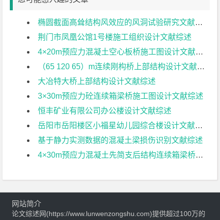
椭圆截面高耸结构风效应的风洞试验研究文献综述
荆门市凤凰公馆1号楼施工组织设计文献综述
4×20m预应力混凝土空心板桥施工图设计文献综述
（65 120 65）m连续刚构桥上部结构设计文献综述
大冶特大桥上部结构设计文献综述
3×30m预应力砼连续箱梁桥施工图设计文献综述
恒丰矿业有限公司办公楼设计文献综述
岳阳市岳阳楼区小福星幼儿园综合楼设计文献综述
基于静力实测数据的混凝土梁损伤识别文献综述
4×30m预应力混凝土先简支后结构连续箱梁桥部分结构设计文献综述
网站简介
论文综述网(https://www.lunwenzongshu.com)提供超过100万的