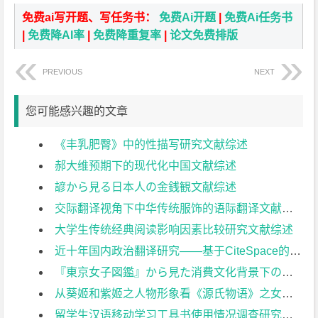
免费ai写开题、写任务书：
免费Ai开题
|
免费Ai任务书
|
免费降AI率
|
免费降重复率
|
论文免费排版
PREVIOUS
NEXT
您可能感兴趣的文章
《丰乳肥臀》中的性描写研究文献综述
郝大维预期下的现代化中国文献综述
諺から見る日本人の金銭観文献综述
交际翻译视角下中华传统服饰的语际翻译文献综述
大学生传统经典阅读影响因素比较研究文献综述
近十年国内政治翻译研究——基于CiteSpace的可视化分析文献综述
『東京女子図鑑』から見た消費文化背景下の日本都市部女性の尊厳感について文献综述
从葵姬和紫姬之人物形象看《源氏物语》之女性观文献综述
留学生汉语移动学习工具书使用情况调查研究文献综述