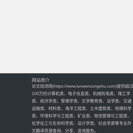
网站简介
论文综述网(https://www.lunwenzongshu.com)提供超
100万的计算机类、电子信息类、机械机电类、理工学
类、经济学类、管理学类、文学教育类、法学类、交通
运输类、材料类、海洋工程类、土木建筑类、地理科学
类、环境科学与工程类、矿业类、物流管理与工程类、
化学化工与生命科学类、设计学类、社会学类等专业外
文翻译资源查询、分享、咨询服务。