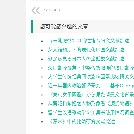
PREVIOUS
您可能感兴趣的文章
《丰乳肥臀》中的性描写研究文献综述
郝大维预期下的现代化中国文献综述
諺から見る日本人の金銭観文献综述
交际翻译视角下中华传统服饰的语际翻译
大学生传统经典阅读影响因素比较研究文
近十年国内政治翻译研究——基于CiteS
『東京女子図鑑』から見た消費文化背景
从葵姬和紫姬之人物形象看《源氏物语》
留学生汉语移动学习工具书使用情况调查
《漂木》中的比喻研究文献综述