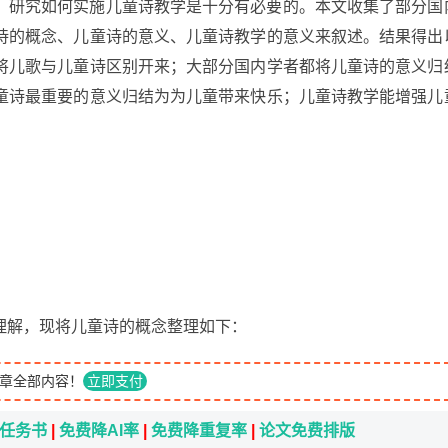
，研究如何实施儿童诗教学是十分有必要的。本文收集了部分国
诗的概念、儿童诗的意义、儿童诗教学的意义来叙述。结果得出
将儿歌与儿童诗区别开来；大部分国内学者都将儿童诗的意义归
童诗最重要的意义归结为为儿童带来快乐；儿童诗教学能增强儿
理解，现将儿童诗的概念整理如下：
章全部内容！
立即支付
i任务书
|
免费降AI率
|
免费降重复率
|
论文免费排版