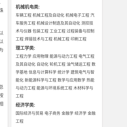
、
机械机电类
:
珠
车辆工程
机械工程及自动化
机械电子工程
汽
车服务工程
机械设计制造及其自动化
测控技
术与仪器
包装工程
工业工程
过程装备与控制
以
工程
焊接技术与工程
机械工程
印刷工程
以
理工学类
:
为
工程力学
应用物理
能源与动力工程
电气工程
及其自动化
自动化
轮机工程
油气储运工程
数
学基地
信息与计算科学
统计学
建筑电气与智
能化
新能源科学与工程
数学与应用数学
热能
总
与动力工程
能源与环境系统工程
木材科学与
按
工程
相
经济学类
:
国际经济与贸易
电子商务
金融学
经济学
金融
工程