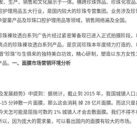
研发、生产、销售和文化展示于一体。横跨珍珠饰品、珍珠化妆品
腔护理用品五大行业，是国内较大的珍珠专营集团。业务涉及珍
孕婴童产品及珍珠口腔护理用品等领域，销售网络遍及全国。
--珍珠裸妆透白系列广告片经过紧密筹备现已进入正式拍摄阶段，
亮点的珍珠裸妆透白系列产品，是京润珍珠本年度倾力打造的、
借“珍珠”与生俱来的独特美白功效，精心研制，塑造以东方女性
产品。
一、面膜市场营销环境分析
发展趋势》中提到：据统计，截止到 2015 年，我国城镇人口
10-15 分钟敷一片面膜，那么这会消耗 掉 28 亿片面膜。而这只是
的今天怎可能是屈指可数的 1% 城镇人才会去敷面膜。我们不得不
所以，因为庞大的需求量，可以看出国内的面膜有较大的市场。