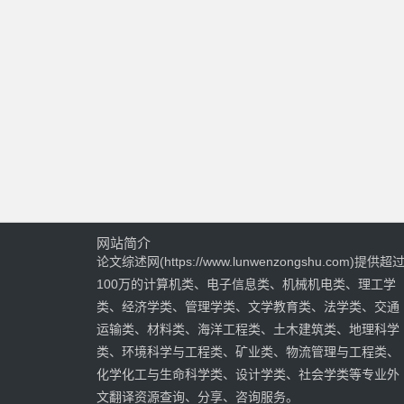
网站简介
论文综述网(https://www.lunwenzongshu.com)提供超
100万的计算机类、电子信息类、机械机电类、理工学
类、经济学类、管理学类、文学教育类、法学类、交通
运输类、材料类、海洋工程类、土木建筑类、地理科学
类、环境科学与工程类、矿业类、物流管理与工程类、
化学化工与生命科学类、设计学类、社会学类等专业外
文翻译资源查询、分享、咨询服务。