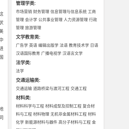
管理学类
:
市场营销
财务管理
信息管理与信息系统
工商
这
管理
会计学
公共事业管理
人力资源管理
行政
状
管理
旅游管理
美
文学教育类
:
中
广告学
英语
编辑出版学
法语
教育技术学
日语
进
汉语国际教育
广播电视学
汉语言文学
国
法学类
:
法学
交通运输类
:
交通运输
道路桥梁与渡河工程
交通工程
材料类
:
材料科学与工程
材料成型及控制工程
复合材
地
料与工程
材料物理
无机非金属材料工程
材料
同
化学
新能源材料与器件
高分子材料与工程
金