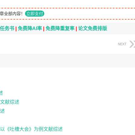
章全部内容！
立即支付
i任务书
|
免费降AI率
|
免费降重复率
|
论文免费排版
NEXT
述
文献综述
述
以《吐槽大会》为例文献综述