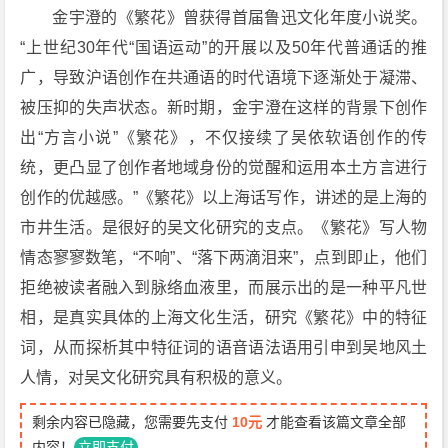
金宇澄的《繁花》曾获得首届鲁迅文化年度小说奖。
“上世纪30年代“国语运动”的开展以及50年代普通话的推
广，导致沪语创作在共通语的时代语境下逐渐处于凝滞、
被压抑的失声状态。新时期，金宇澄在这样的背景下创作
出“方言小说”《繁花》，不仅接续了吴依软语创作的传
统，更凸显了创作者地域身份的觉醒和运用本土方言进行
创作的优越感。”《繁花》以上海话写作，讲述的是上海的
市井生活。是很好的吴文化研究的支点。《繁花》写人物
情态寥寥数笔，“不响”、“落下两滴泪来”，点到即止，他们
拒绝被读者融入到脉络血液里，而展示出的是一种平凡世
相，是真实具体的上海文化生活，研究《繁花》中的特征
词，从而探析其中特征词的语音语法语用引申到吴地风土
人情，对吴文化研究具有积极的意义。
剩余内容已隐藏，您需要先支付
10元
才能查看该篇文章全部
内容！
立即支付