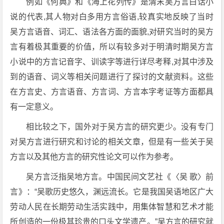
例如《何典》和《海上花列传》是清末吴方言白话小
说的代表,其人物对白多用方言俗语,较真实地反映了当时
吴方言语音、词汇、语法各方面的面貌,对研究当时的吴方
言有着极其重要的价值，所以有较多对于明清时期吴方言
小说中的方言记音字、训读字等进行详尽考释,对其中涉及
到的语音、词义等相关问题进行了探讨的文献资料。这些
在方言史、方言语音、方言词、方言本字考证等方面都具
有一定意义。
相比较之下，国外对于吴方言的研究更少。没有专门
对吴方言进行研究和讨论的相关文章，但是有一些关于吴
方言以及其他方言的研究性论文可以作为参考。
吴方言泛指吴地方言。中国民间文艺社《〈吴 歌〉前
言》：“吴歌历史悠久，渊远流长。它是我国吴语地区广大
劳动人民在长期劳动生活实践中，用集体智慧和艺术才能
所创造的一份极其珍贵的口头文学遗产。”吴方言的研究就