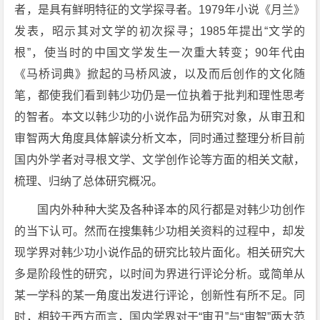
者，是具有鲜明特征的文学探寻者。1979年小说《月兰》
发表，昭示其对文学的初次探寻；1985年提出“文学的
根”，使当时的中国文学发生一次重大转变；90年代由
《马桥词典》掀起的马桥风波，以及而后创作的文化随
笔，都使我们看到韩少功仍是一位执着于批判和理性思考
的智者。本文以韩少功的小说作品为研究对象，从审丑和
审智两大角度具体解读分析文本，同时通过整理分析目前
国内外学者对寻根文学、文学创作论等方面的相关文献，
梳理、归纳了总体研究概况。
国内外种种大奖及各种译本的风行都是对韩少功创作
的当下认可。然而在搜集韩少功相关资料的过程中，却发
现学界对韩少功小说作品的研究比较片面化。相关研究大
多是阶段性的研究，以时间为界进行评论分析。或简单从
某一学科的某一角度出发进行评论，创新性有所不足。同
时，相较于西方而言，国内学界对于“审丑”与“审智”两大范