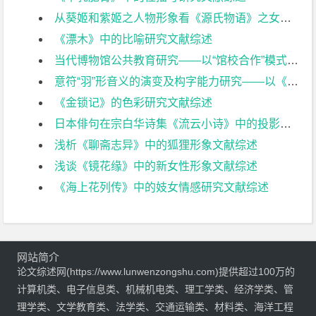
从葵姬和紫姬之人物形象看《源氏物语》之女性观文献综述
《漂木》中的比喻研究文献综述
当代博物馆公共教育研究——以“馆校合作”模式为例文献综述
意符“羽”形音义的演变及构字能力研究——以《汉语大字典》为考察对象文献综述
《金锁记》的色彩研究文献综述
日本俳句在宗白华诗集《流云小诗》中的投影文献综述
浅析《聊斋志异》中的狐狸形象文献综述
浅谈《镜花缘》中的新女性形象文献综述
《海上花列传》中的妓女情感研究文献综述
网站简介
论文综述网(https://www.lunwenzongshu.com)提供超过100万的
计算机类、电子信息类、机械机电类、理工学类、经济学类、管
理学类、文学教育类、法学类、交通运输类、材料类、海洋工程