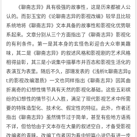
《聊斋志异》具有极强的故事性，这是历来都被人公
认的。而彭玉宝的《论聊斋志异的影视改编》较早且比较
系统地将《聊斋志异》文本具备的故事性和影视化优势联
系起来。文章分别从三个方面指出了《聊斋志异》影视化
的有利条件。第一是其本身的玄怪色彩迎合大众审美趣
味，其二是《聊斋志异》的叙述风格和影视剧的艺术风格
相得益彰，其三是小说集中描摹市井百态和影视生活化的
表演互为表里。随后不久，邵珊发表的《浅析lt;聊斋志异g
t;的影视改编潜质》一文也同样指出《聊斋志异》因其曲
折离奇的幻想性情节具有天然的影视化基础。这些五彩缤
纷的幻想性的情节引人入胜，满足了现代影视艺术中所需
要的特殊造型化、技术化、假定性的特征。此外，作者还
指出《聊斋志异》虽然情节过于简单，甚至有些地方语焉
不详，但恰恰由于文本存在大量的叙述空白，才备受影视
改编者的青睐。改编工作者因为看中短篇小说仍有进一步