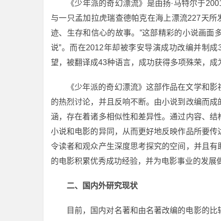
《少年派的奇幻漂流》是由扬·马特尔于20
与一只孟加拉虎瑞查德帕克在海上漂流227天所
迹、生存和信心的故事。”这部精彩的小说画面多
说”。而在2012年却被李安导演成功改编并制
望，被翻译成43种语言，成功获得多项殊荣，成
《少年派的奇幻漂流》这部作品在文学和影
的热烈讨论，并且反响不断。由小说到改编而成
涵，存在着诸多相似性和差异性。通过内容、结
小说和电影的异同，从而更好地反映作品所要传
令读者和观众产生深度思考探究的空间，并且有
的电影积累优秀成功经验，并为电影事业的发展
二、国内外研究现状
目前，国内对名著和由名著改编的电影的比