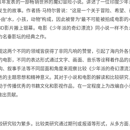
01年发表的一部畅销世界的魔幻冒险小说。讲述了一位印度少年
发生的故事。作者扬·马特尔曾说：“这是一个关于冒险、希望、
由“水，小孩，动物”构成，因此被誉为“最不可能被拍成电影的
成3D影片搬上银幕。电影《少年派的奇幻漂流》同小说一样不负
为名垂影坛的经典之作。
视这两个不同的领域皆获得了非同凡响的赞誉，引起了海内外各
的电影，不同的表达形式通过文字、画面、音乐等诠释着作品的
构、叙事手法等不同层面和角度来观察比较《少年派的奇幻漂流
达的主题思想和精神意义。其对于小说和电影的解读和比较研究
助于传播优秀的书籍文化和影视作品，在一定程度上为改编自小
做出贡献。
较研究较为繁多。比较类研究通过期刊或报道等形式，从多方面