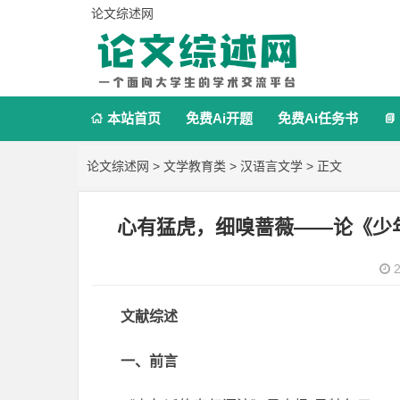
论文综述网
本站首页
免费Ai开题
免费Ai任务书


论文综述网
>
文学教育类
>
汉语言文学
> 正文
心有猛虎，细嗅蔷薇——论《少
2
文献综述
一、前言