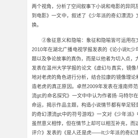
两个视角，分析了空间叙事下小说和电影的异同及
到电影》一文中，叙述了《少年派的奇幻漂流》
换。
②象征意义和隐喻：象征和隐喻皆可运用在
2010年在湖北广播电视学报发表的《论小说lt;
题以及争论故事的真伪，而是以他者为切入点，
发表在温州大学学报的论文《虚幻与真实，镜像与自
地对老虎的角色进行分析，结合拉康的镜像理论
造老虎的真正原因。卓然2009年发表在淮南师范
流gt;的命名探究》一文中中认为作者扬·马特
命运，揭示作品主题，构造小说情节都有举足轻重的
的奇幻漂流gt;中的符号游戏》一文对《少年派
虽然意义相悖，但在情节上却可以相互补充，而这
评介》发表的《是人还是虎——lt;少年派的奇幻