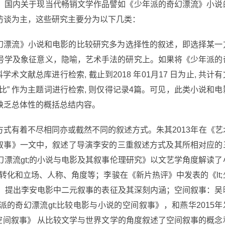
。国内关于现当代畅销文学作品譬如《少年派的奇幻漂流》小说
访谈为主，这些研究主要分为以下几类：
奇幻漂流》小说和电影的比较研究多为选择性的叙述，即选择某一
号学及象征意义，隐喻，艺术手法的研究上。如果将《少年派的
学术文献总库进行检索, 截止到2018 年01月17 日为止, 共计有
比” 作为主题词进行检索, 则仅得记录4篇。可见，此类小说和电
缺乏总体性的概括总结内容。
式有着不尽相同亦或截然不同的叙述方式。朱其2013年在《艺
三重叙事》一文中，叙述了导演李安的三重叙述方式及其所相对应的
奇幻漂流gt;的小说与电影及其叙事伦理研究》以文艺学角度解读了
转化和立场、人称、角度等；李骏在《新片热评》中发表的《lt;
中，提出李安电影中二元叙事的表征及其深刻内涵；空间叙事：吴
年派的奇幻漂流gt;比较电影与小说的空间叙事》，和燕华2015年
影的空间叙事》 从比较文学与世界文学的角度叙述了空间叙事的概念