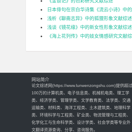
《金锁记》的色彩研究文献综述
日本俳句在宗白华诗集《流云小诗》中的
浅析《聊斋志异》中的狐狸形象文献综述
浅谈《镜花缘》中的新女性形象文献综述
《海上花列传》中的妓女情感研究文献综
网站简介
论文综述网(https://www.lunwenzongshu.com)提供超
100万的计算机类、电子信息类、机械机电类、理工学
类、经济学类、管理学类、文学教育类、法学类、交通
运输类、材料类、海洋工程类、土木建筑类、地理科学
类、环境科学与工程类、矿业类、物流管理与工程类、
化学化工与生命科学类、设计学类、社会学类等专业外
文翻译资源查询、分享、咨询服务。