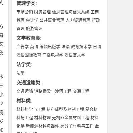
的
管理学类
:
市场营销
财务管理
信息管理与信息系统
工商
管理
会计学
公共事业管理
人力资源管理
行政
方
管理
旅游管理
奇
文学教育类
:
文
广告学
英语
编辑出版学
法语
教育技术学
日语
影
汉语国际教育
广播电视学
汉语言文学
法学类
:
法学
术
交通运输类
:
三
交通运输
道路桥梁与渡河工程
交通工程
小
材料类
:
少
材料科学与工程
材料成型及控制工程
复合材
晓
料与工程
材料物理
无机非金属材料工程
材料
发
化学
新能源材料与器件
高分子材料与工程
金
和