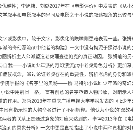
优越性；李旭炜、刘璐2017年在《电影评价》中发表的《从小
文学叙事和电影叙事的异同及电影之于小说的叙述视角的比较与
文字或影像中，较于文字，影像化的隐喻则更难表现一些。张妍
少年派的奇幻漂流gt;中他者的构建》一文中没有拘泥于探讨小说的
力图辨析主人公派塑造老虎理查德帕克的真正动因。 张妍瑜的另
我——小说lt;少年派的奇幻漂流gt;中老虎角色分析》更加深
和症候概念，通过论证老虎存在的重要性，辨析老虎的身份和派
学院学报的《名字里的奥秘——扬·马特尔小说lt; 少年派的奇幻
尔在小说中用别具一格， 富有创意的名字塑造人物形象，对暗示人
作用。郑哲2013年在重庆广播电视大学学报发表的《lt;少年
》中具有指示性的人物命名进行了不同解释。他认为小说的“双故事
两者的联系正是通过意象的对应来达到的。李坤2013年在《电
漂流gt;的意象分析》一文中更是直接指出了小说中两种真相的对