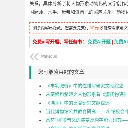
关系，具体分析了将人物形象动物化的文学创作
国厨师、水手、母亲和派自己的照应关系。动物
剩余内容已隐藏，您需要先支付
10元
才能查看该篇文
免费ai写开题、写任务书：
免费Ai开题
|
免费A
PREVIOUS
您可能感兴趣的文章
《丰乳肥臀》中的性描写研究文献综述
从葵姬和紫姬之人物形象看《源氏物语》
《漂木》中的比喻研究文献综述
当代博物馆公共教育研究——以“馆校合
意符“羽”形音义的演变及构字能力研究