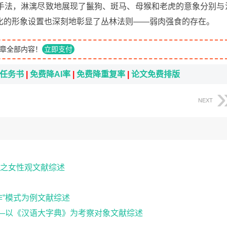
手法，淋漓尽致地展现了鬣狗、斑马、母猴和老虎的意象分别与
化的形象设置也深刻地彰显了丛林法则——弱肉强食的存在。
章全部内容！
立即支付
i任务书
|
免费降AI率
|
免费降重复率
|
论文免费排版
NEXT
之女性观文献综述
作”模式为例文献综述
——以《汉语大字典》为考察对象文献综述