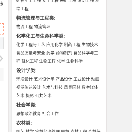
矿物加工工程
安全工程
采矿工程
消防工程
测
法
绘工程
物流管理与工程类
:
物流工程
物流管理
化学化工与生命科学类
:
化学工程与工艺
应用化学
制药工程
生物技术
食品质量与安全
药学
药物制剂
食品科学与工
程
轻化工程
生物工程
化学
生物科学
设计学类
:
环境设计
艺术设计学
产品设计
工业设计
动画
视觉传达设计
艺术与科技
风景园林
数字媒体
艺术
摄影
公共艺术
社会学类
:
思想政治教育
社会工作
农林类
:
园艺
林学
农林经济管理
园林
森林工程
森林保