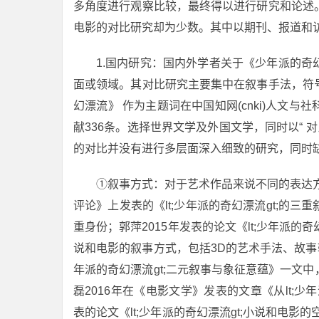
多角度进行观察比较，最终得以进行研究和论述
电影的对比研究却为少数。其中以期刊、报道和
1.国内研究：国内外学者关于《少年派的
面或领域。其对比研究主要集中在叙事手法，符
幻漂流》 作为主题词在中国知网(cnki)人文与社科
献336条。选择世界文学及外国文学，同时以“ 对
的对比并没有进行多层面深入细致的研究，同时
①叙事方式：对于艺术作品来说不同的表达方
评论》上发表的《lt;少年派的奇幻漂流gt;的
重身份；郭萍2015年发表的论文《lt;少年派的
说和电影的叙事方式，包括3D的艺术手法、故事
年派的奇幻漂流gt;二元叙事与象征意蕴》一文
磊2016年在《电影文学》发表的文章《从lt;少
表的论文《lt;少年派的奇幻漂流gt;小说和电