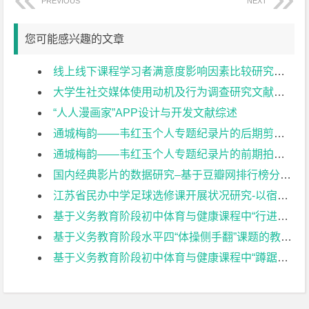
PREVIOUS
NEXT
您可能感兴趣的文章
线上线下课程学习者满意度影响因素比较研究文献综述
大学生社交媒体使用动机及行为调查研究文献综述
“人人漫画家”APP设计与开发文献综述
通城梅韵——韦红玉个人专题纪录片的后期剪辑文献综述
通城梅韵——韦红玉个人专题纪录片的前期拍摄文献综述
国内经典影片的数据研究–基于豆瓣网排行榜分析文献综述
江苏省民办中学足球选修课开展状况研究-以宿迁市致远中学为例文献综述
基于义务教育阶段初中体育与健康课程中“行进间单手肩上投篮”的教学研究文献综述
基于义务教育阶段水平四“体操侧手翻”课题的教学研究文献综述
基于义务教育阶段初中体育与健康课程中“蹲踞式跳远”的教学研究文献综述