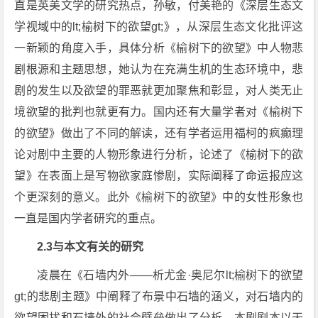
直是英美文学的研究热点，孙敏，付美艳的《深层生态文
学视域中的lt;榆树下的欲望gt;》，从深层生态文化批评这
一新颖的角度入手，具体分析《榆树下的欲望》中人物悲
剧根源和主题思想，她认为在充满生机的生态环境中，悲
剧的发生以及欲望的罪恶就更加聚焦和彰显，对人类无止
境欲望的批判也就更有力。国内还有大量学者对《榆树下
的欲望》做出了不同的解读，还有学者运用福柯的疯癫理
论对剧中主要的人物形象进行分析，论述了《榆树下的欲
望》在表面上是写物欲家庭惨剧，实际阐释了命运报应这
个更深刻的意义。此外《榆树下的欲望》中的女性形象也
一直是国内学者研究的重点。
2.3与本文有关的研究
凌晨在《石墙内外——析尤金·奥尼尔lt;榆树下的欲望
gt;的悲剧主题》中阐释了布景中石墙的涵义，对石墙内的
欲望困扰和石墙外的社会壁垒做出了分析。本剧剧本以天