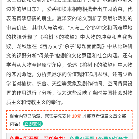
边外的旭日东升，爱碧和埃本相吻相携走出庄园落幕，代
表着真挚感情的萌生。夏泽安的论文剖析了奥尼尔戏剧的
审美价值，其中人与清教、“人与上帝”的冲突和两难境地
的抉择诠释了《榆树下的欲望》中人物的冲突和自我救
赎。龙秋媛在《西方文学“杀子”母题面面观》中从比较研
究的视野分析“母杀子”悲剧的文化意蕴和社会内涵。还有
学者从人物圣经原型角度，论述《榆树下的欲望》中人物
的悲剧命运，分析奥尼尔的价值观和悲剧思想。还有少数
学者对榆树、农舍、天空等意象及剧作时间、空间背景设
置的作用进行了分析，认为这些反映了当时美国社会对物
质主义和清教主义的奉行。
剩余内容已隐藏，您需要先支付
10元
才能查看该篇文章全部
内容！
立即支付