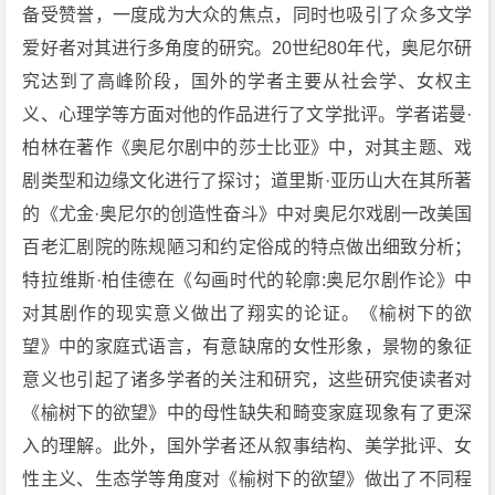
备受赞誉，一度成为大众的焦点，同时也吸引了众多文学
爱好者对其进行多角度的研究。20世纪80年代，奥尼尔研
究达到了高峰阶段，国外的学者主要从社会学、女权主
义、心理学等方面对他的作品进行了文学批评。学者诺曼·
柏林在著作《奥尼尔剧中的莎士比亚》中，对其主题、戏
剧类型和边缘文化进行了探讨；道里斯·亚历山大在其所著
的《尤金·奥尼尔的创造性奋斗》中对奥尼尔戏剧一改美国
百老汇剧院的陈规陋习和约定俗成的特点做出细致分析；
特拉维斯·柏佳德在《勾画时代的轮廓:奥尼尔剧作论》中
对其剧作的现实意义做出了翔实的论证。《榆树下的欲
望》中的家庭式语言，有意缺席的女性形象，景物的象征
意义也引起了诸多学者的关注和研究，这些研究使读者对
《榆树下的欲望》中的母性缺失和畸变家庭现象有了更深
入的理解。此外，国外学者还从叙事结构、美学批评、女
性主义、生态学等角度对《榆树下的欲望》做出了不同程