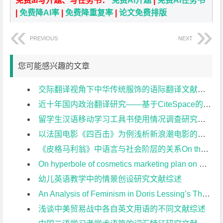
免费ai写开题、写任务书：
免费Ai开题
|
免费Ai任务书
|
免费降AI率
|
免费降重复率
|
论文免费排版
PREVIOUS
NEXT
您可能感兴趣的文章
交际翻译视角下中华传统服饰的语际翻译文献综述
近十年国内政治翻译研究——基于CiteSpace的可视化分析文献综述
留学生汉语移动学习工具书使用情况调查研究文献综述
以法国电影《四百击》为例浅析新浪潮电影的艺术表现特点文献综述
《皮格马利翁》中语言与社会阶层的关系On the Relationship between Language and Social class in Pygmalion文献综述
On hyperbole of cosmetics marketing plan on Chinese social media 从夸张修辞看社交平台上的化妆品营销文案文献综述
幼儿英语教学中的情景创设研究文献综述
An Analysis of Feminism in Doris Lessing’s The Fifth Child 浅析多丽丝•莱辛《第五个孩子》中的女性主义文献综述
浅谈中美贸易战中各自英文用语的不同文献综述