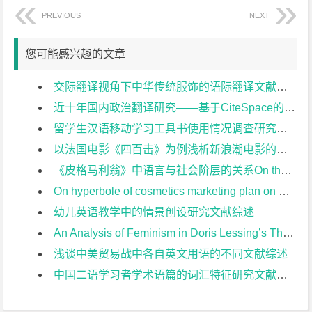
PREVIOUS
NEXT
您可能感兴趣的文章
交际翻译视角下中华传统服饰的语际翻译文献综述
近十年国内政治翻译研究——基于CiteSpace的可视化分析文献综述
留学生汉语移动学习工具书使用情况调查研究文献综述
以法国电影《四百击》为例浅析新浪潮电影的艺术表现特点文献综述
《皮格马利翁》中语言与社会阶层的关系On the Relationship between Language and Social class in Pygmalion文献综述
On hyperbole of cosmetics marketing plan on Chinese social media 从夸张修辞看社交平台上的化妆品营销文案文献综述
幼儿英语教学中的情景创设研究文献综述
An Analysis of Feminism in Doris Lessing’s The Fifth Child 浅析多丽丝•莱辛《第五个孩子》中的女性主义文献综述
浅谈中美贸易战中各自英文用语的不同文献综述
中国二语学习者学术语篇的词汇特征研究文献综述