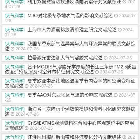
利用双偏振雷达数据反演雨滴谱研究文献综述
[大气科学]
202
4-07-26
MJO对北极冬季地表气温的影响文献综述
[大气科学]
2024-07
-26
上海市人为源氨排放清单建立研究文献综述
[大气科学]
2024-
07-26
我国冬季东部气温异常与大气环流异常的联系文献综
[大气科学]
述
2024-07-26
拉曼激光雷达测大气气溶胶文献综述
[大气科学]
2024-07-26
基于MODIS气溶胶光学厚度的长江三角洲PM2.5质量
[大气科学]
浓度遥感反演及时空分布特征研究文献综述
2024-07-26
夏季欧亚中高纬地区温度季节内变率的时空演变特征
[大气科学]
文献综述
2024-07-26
夏季AAO对东亚地区气温的影响文献综述
[大气科学]
2024-07
-26
浙江省一次降雨个例数值模拟和资料同化研究文献综
[大气科学]
述
2024-07-26
CrIS和ATMS观测资料在台风中心客观定位中的应用
[大气科学]
文献综述
2024-07-25
江淮区出梅前后雨带和环流变化分析文献综述
[大气科学]
202